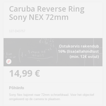
Kodu
Caruba Reverse Ring
&
Sony NEX 72mm
aed
Ilu
127-D43757
&
tervis
Ostukorvis rakendub
16% (lisa)allahindlust
Sport
(min. 12€ ostul)
&
hobi
14,99 €
Mänguasjad
Põhiinfo
Auto
Sony Nex bajonet naar 72mm schroefdraad. Voor het objectief
omgekeerd op de camera te plaatsen.