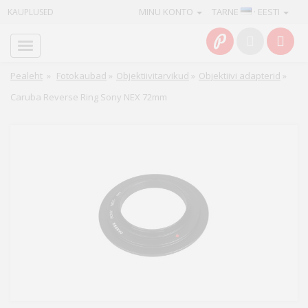
MINU KONTO
TARNE
· EESTI
KAUPLUSED
Avaleht
Info
Pealeht
»
Fotokaubad
»
Objektiivitarvikud
»
Objektiivi adapterid
»
Caruba Reverse Ring Sony NEX 72mm
Teenused
Kaamerad
Fotokaubad
Arvuti
&
IT
Elektroonika