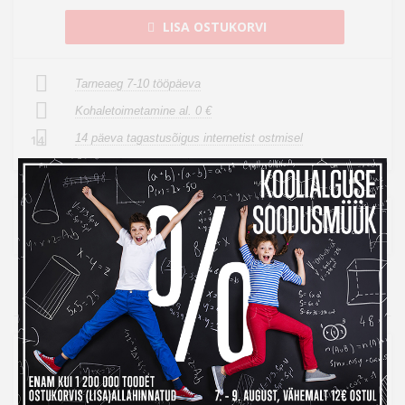
LISA OSTUKORVI
Tarneaeg 7-10 tööpäeva
Kohaletoimetamine al. 0 €
14 päeva tagastusõigus internetist ostmisel
14
Ülevaade
Caruba Reverse Ring Sony NEX 72mm
Caruba Reverse Ring Sony NEX on ühel küljel keermestatud,