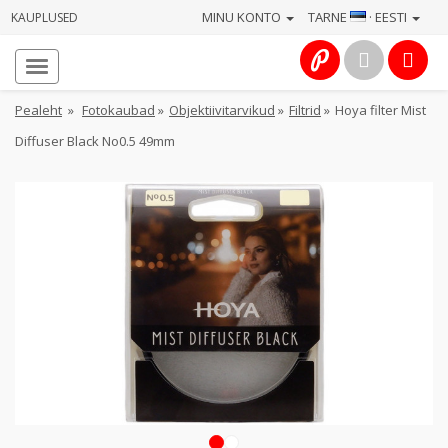
MINU KONTO
TARNE
· EESTI
KAUPLUSED
Avaleht
Info
Pealeht
»
Fotokaubad
»
Objektiivitarvikud
»
Filtrid
»
Hoya filter Mist
Diffuser Black No0.5 49mm
Teenused
Kaamerad
Fotokaubad
Arvuti
&
IT
Elektroonika
1
2