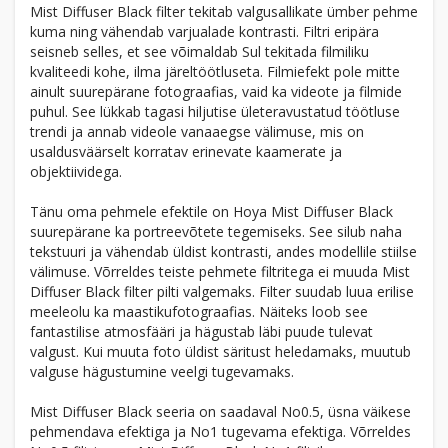
Mist Diffuser Black filter tekitab valgusallikate ümber pehme
kuma ning vähendab varjualade kontrasti. Filtri eripära
seisneb selles, et see võimaldab Sul tekitada filmiliku
kvaliteedi kohe, ilma järeltöötluseta. Filmiefekt pole mitte
ainult suurepärane fotograafias, vaid ka videote ja filmide
puhul. See lükkab tagasi hiljutise ületeravustatud töötluse
trendi ja annab videole vanaaegse välimuse, mis on
usaldusväärselt korratav erinevate kaamerate ja
objektiividega.
Tänu oma pehmele efektile on Hoya Mist Diffuser Black
suurepärane ka portreevõtete tegemiseks. See silub naha
tekstuuri ja vähendab üldist kontrasti, andes modellile stiilse
välimuse. Võrreldes teiste pehmete filtritega ei muuda Mist
Diffuser Black filter pilti valgemaks. Filter suudab luua erilise
meeleolu ka maastikufotograafias. Näiteks loob see
fantastilise atmosfääri ja hägustab läbi puude tulevat
valgust. Kui muuta foto üldist säritust heledamaks, muutub
valguse hägustumine veelgi tugevamaks.
Mist Diffuser Black seeria on saadaval No0.5, üsna väikese
pehmendava efektiga ja No1 tugevama efektiga. Võrreldes