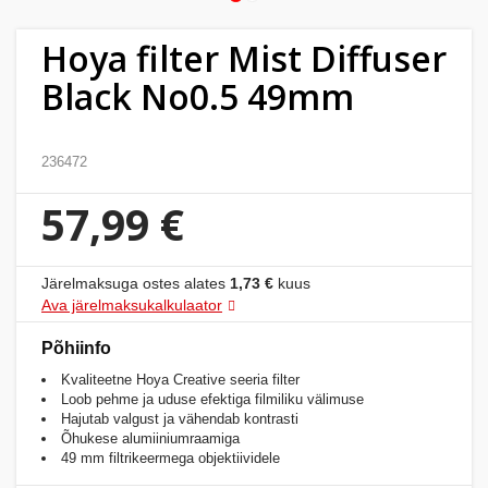
Kodu
&
Hoya filter Mist Diffuser
aed
Black No0.5 49mm
Ilu
&
236472
tervis
57,99 €
Sport
&
Järelmaksuga ostes alates
1,73 €
kuus
hobi
Ava järelmaksukalkulaator
Põhiinfo
Mänguasjad
Kvaliteetne Hoya Creative seeria filter
Loob pehme ja uduse efektiga filmiliku välimuse
Auto
Hajutab valgust ja vähendab kontrasti
Õhukese alumiiniumraamiga
49 mm filtrikeermega objektiividele