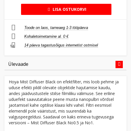
LISA OSTUKORVI
Toode on laos, tarneaeg 1-3 tööpäeva
Kohaletoimetamine al. 0 €
14 päeva tagastusõigus internetist ostmisel
14
Ülevaade
Hoya Mist Diffuser Black on efektfilter, mis loob pehme ja
uduse efekti pildil olevate objektide hajutamise kaudu,
andes jäädvustustele stiilse filmiliku välimuse. See eriline
uduefekt saavutatakse peene musta nanopulbri võrdsel
jaotamisel kahe optilise klaasi kihi vahel. Filtri eesmisel
elemendil pole vääristust, mis suurendab ka
valguspeegeldusi. Saadaval on kaks erineva tugevusega
versiooni – Mist Diffuser Black No0.5 ja No1.