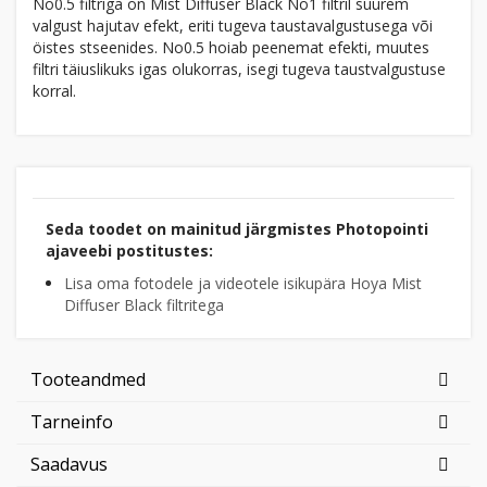
No0.5 filtriga on Mist Diffuser Black No1 filtril suurem
valgust hajutav efekt, eriti tugeva taustavalgustusega või
öistes stseenides. No0.5 hoiab peenemat efekti, muutes
filtri täiuslikuks igas olukorras, isegi tugeva taustvalgustuse
korral.
Seda toodet on mainitud järgmistes Photopointi
ajaveebi postitustes:
Lisa oma fotodele ja videotele isikupära Hoya Mist
Diffuser Black filtritega
Tooteandmed
Tarneinfo
Saadavus