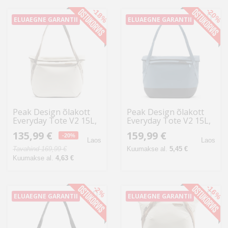
Kodu
-18%
-20%
&
ELUAEGNE GARANTII
ELUAEGNE GARANTII
aed
Ilu
&
tervis
Peak Design õlakott
Peak Design õlakott
Sport
Everyday Tote V2 15L,
Everyday Tote V2 15L,
&
bone
ocean
135,99 €
159,99 €
-20%
hobi
Laos
Laos
Tavahind 169,99 €
Kuumakse al.
5,45 €
Kuumakse al.
4,63 €
Mänguasjad
-16%
-2%
Auto
ELUAEGNE GARANTII
ELUAEGNE GARANTII