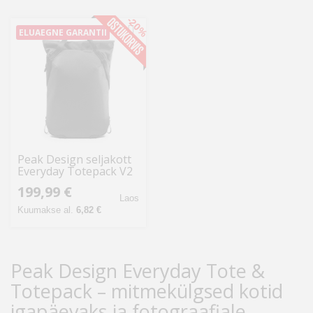
-20%
ELUAEGNE GARANTII
Peak Design seljakott
Everyday Totepack V2
20L, must
199,99 €
Laos
Kuumakse al.
6,82 €
Peak Design Everyday Tote &
Totepack – mitmekülgsed kotid
igapäevaks ja fotograafiale