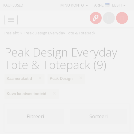
MINU KONTO
TARNE
· EESTI
KAUPLUSED
Avaleht
Info
Pealeht
»
Peak Design Everyday Tote & Totepack
Teenused
Peak Design Everyday
Kaamerad
Tote & Totepack (9)
Fotokaubad
×
×
Kaamerakotid
Peak Design
Arvuti
×
Kuva ka otsas tooteid
&
IT
Filtreeri
Sorteeri
Elektroonika