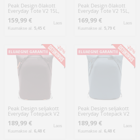
Peak Design õlakott
Peak Design õlakott
Everyday Tote V2 15L,
Everyday Tote V2 15L,
eclipse
must
159,99 €
169,99 €
Laos
Laos
Kuumakse al.
5,45 €
Kuumakse al.
5,79 €
-20%
-20%
ELUAEGNE GARANTII
ELUAEGNE GARANTII
Peak Design seljakott
Peak Design seljakott
Everyday Totepack V2
Everyday Totepack V2
20L, eclipse
20L, ocean
189,99 €
189,99 €
Laos
Laos
Kuumakse al.
6,48 €
Kuumakse al.
6,48 €