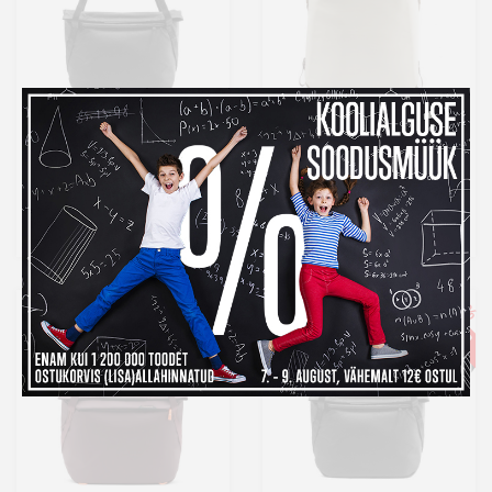
Peak Design õlakott
Peak Design seljakott
Everyday Tote V2 15L,
Everyday Totepack V2
must
20L, bone
159,99 €
159,99 €
-20%
Otsas
Laos
Kuumakse al.
5,45 €
Tavahind 199,99 €
Kuumakse al.
5,45 €
-20%
-22%
ELUAEGNE GARANTII
ELUAEGNE GARANTII