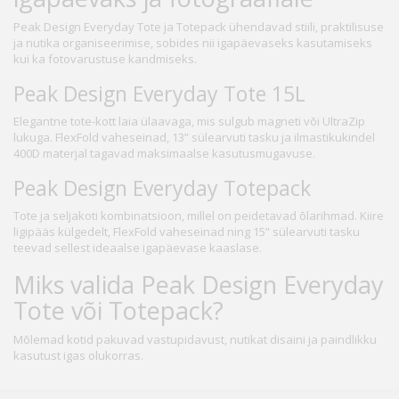
Peak Design Everyday Tote ja Totepack ühendavad stiili, praktilisuse
ja nutika organiseerimise, sobides nii igapäevaseks kasutamiseks
kui ka fotovarustuse kandmiseks.
Peak Design Everyday Tote 15L
Elegantne tote-kott laia ülaavaga, mis sulgub magneti või UltraZip
lukuga. FlexFold vaheseinad, 13” sülearvuti tasku ja ilmastikukindel
400D materjal tagavad maksimaalse kasutusmugavuse.
Peak Design Everyday Totepack
Tote ja seljakoti kombinatsioon, millel on peidetavad õlarihmad. Kiire
ligipääs külgedelt, FlexFold vaheseinad ning 15” sülearvuti tasku
teevad sellest ideaalse igapäevase kaaslase.
Miks valida Peak Design Everyday
Tote või Totepack?
Mõlemad kotid pakuvad vastupidavust, nutikat disaini ja paindlikku
kasutust igas olukorras.