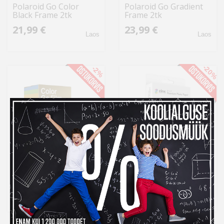
Polaroid Go Color
Polaroid Go Gradient
Black Frame 2tk
Frame 2tk
21,99 €
23,99 €
Laos
Laos
-20%
-2%
Polaroid Go Color Gold
Polaroid Zink Media
Frame 2tk
2x3" 30tk
23,99 €
24,99 €
Otsas
Laos