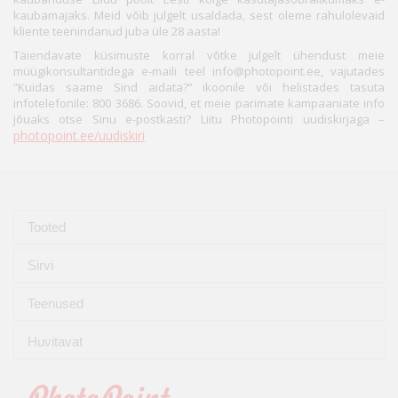
kaubamajaks. Meid võib julgelt usaldada, sest oleme rahulolevaid
kliente teenindanud juba üle 28 aasta!
Täiendavate küsimuste korral võtke julgelt ühendust meie
müügikonsultantidega e-maili teel info@photopoint.ee, vajutades
“Kuidas saame Sind aidata?” ikoonile või helistades tasuta
infotelefonile: 800 3686. Soovid, et meie parimate kampaaniate info
jõuaks otse Sinu e-postkasti? Liitu Photopointi uudiskirjaga –
photopoint.ee/uudiskiri
Tooted
Sirvi
Teenused
Huvitavat