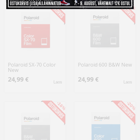
-16%
-20%
Polaroid SX-70 Color
Polaroid 600 B&W New
New
24,99 €
24,99 €
Laos
Laos
-16%
-20%