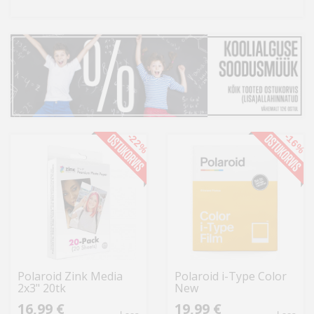
Kodu
&
aed
Ilu
&
tervis
-22%
-16%
Sport
&
hobi
Mänguasjad
Auto
Polaroid Zink Media
Polaroid i-Type Color
2x3" 20tk
New
16,99 €
19,99 €