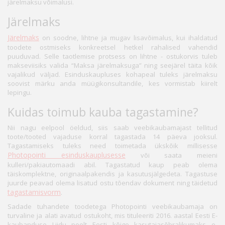
järelmaksu võimalusi.
Järelmaks
Järelmaks
on soodne, lihtne ja mugav lisavõimalus, kui ihaldatud
toodete ostmiseks konkreetsel hetkel rahalised vahendid
puuduvad. Selle taotlemise protsess on lihtne - ostukorvis tuleb
makseviisiks valida “Maksa järelmaksuga” ning seejärel täita kõik
vajalikud väljad. Esinduskaupluses kohapeal tuleks järelmaksu
soovist märku anda müügikonsultandile, kes vormistab kiirelt
lepingu.
Kuidas toimub kauba tagastamine?
Nii nagu eelpool öeldud, siis saab veebikaubamajast tellitud
toote/tooted vajaduse korral tagastada 14 päeva jooksul.
Tagastamiseks tuleks need toimetada ükskõik millisesse
Photopointi esinduskauplusesse
või saata meieni
kulleri/pakiautomaadi abil. Tagastatud kaup peab olema
täiskomplektne, originaalpakendis ja kasutusjälgedeta. Tagastuse
juurde peavad olema lisatud ostu tõendav dokument ning täidetud
tagastamisvorm
.
Sadade tuhandete toodetega Photopointi veebikaubamaja on
turvaline ja alati avatud ostukoht, mis tituleeriti 2016. aastal Eesti E-
kaubanduse Liidu poolt Eesti kõige kasutajasõbralikumaks e-