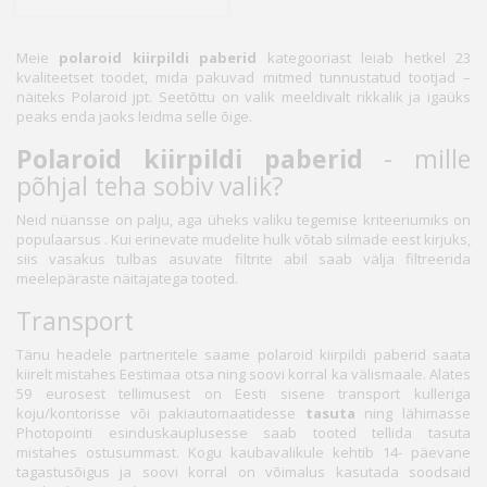
Meie
polaroid kiirpildi paberid
kategooriast leiab hetkel 23
kvaliteetset toodet, mida pakuvad mitmed tunnustatud tootjad –
näiteks Polaroid jpt. Seetõttu on valik meeldivalt rikkalik ja igaüks
peaks enda jaoks leidma selle õige.
Polaroid kiirpildi paberid
- mille
põhjal teha sobiv valik?
Neid nüansse on palju, aga üheks valiku tegemise kriteeriumiks on
populaarsus . Kui erinevate mudelite hulk võtab silmade eest kirjuks,
siis vasakus tulbas asuvate filtrite abil saab välja filtreerida
meelepäraste näitajatega tooted.
Transport
Tänu headele partneritele saame polaroid kiirpildi paberid saata
kiirelt mistahes Eestimaa otsa ning soovi korral ka välismaale. Alates
59 eurosest tellimusest on Eesti sisene transport kulleriga
koju/kontorisse või pakiautomaatidesse
tasuta
ning lähimasse
Photopointi esinduskauplusesse saab tooted tellida tasuta
mistahes ostusummast. Kogu kaubavalikule kehtib 14- päevane
tagastusõigus ja soovi korral on võimalus kasutada soodsaid