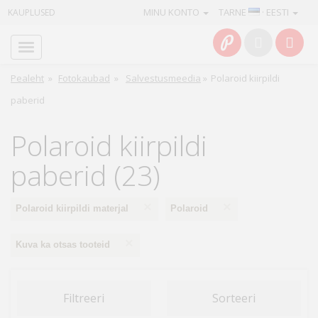
MINU KONTO
TARNE
· EESTI
KAUPLUSED
Avaleht
Info
Pealeht
»
Fotokaubad
»
Salvestusmeedia
»
Polaroid kiirpildi
paberid
Teenused
Polaroid kiirpildi
Kaamerad
paberid (23)
Fotokaubad
×
×
Polaroid kiirpildi materjal
Polaroid
Arvuti
&
×
Kuva ka otsas tooteid
IT
Elektroonika
Filtreeri
Sorteeri