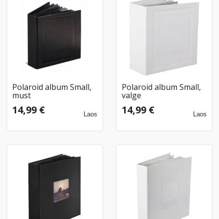
Kodu
&
aed
Ilu
&
tervis
Polaroid album Small,
Polaroid album Small,
must
valge
14,99 €
14,99 €
Sport
Laos
Laos
&
hobi
Mänguasjad
Auto