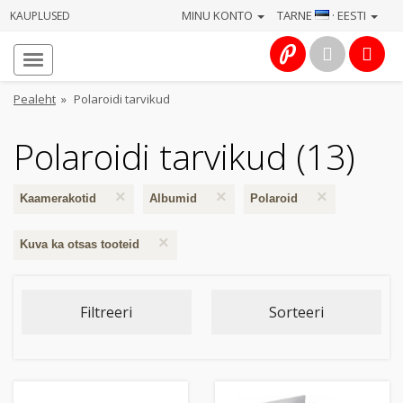
MINU KONTO
TARNE
· EESTI
KAUPLUSED
Avaleht
Info
Pealeht
»
Polaroidi tarvikud
Teenused
Polaroidi tarvikud (13)
Kaamerad
×
×
×
Kaamerakotid
Albumid
Polaroid
Fotokaubad
×
Kuva ka otsas tooteid
Arvuti
&
Filtreeri
Sorteeri
IT
Elektroonika