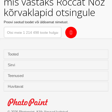
mis vastaks Roccat Noz
Kodu
kõrvaklapid otsingule
&
aed
Proovi seotud toodet või üldisemat nimetust.
Ilu
&
tervis
Tooted
Sport
&
Sirvi
hobi
Teenused
Mänguasjad
Huvitavat
Auto
© 2026 Photopoint. Kõik õigused kaitstud