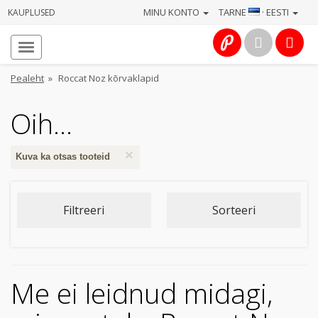
MINU KONTO
TARNE
· EESTI
KAUPLUSED
Avaleht
Info
Pealeht
»
Roccat Noz kõrvaklapid
Teenused
Oih...
Kaamerad
×
Kuva ka otsas tooteid
Fotokaubad
Filtreeri
Sorteeri
Arvuti
&
IT
Me ei leidnud midagi,
Elektroonika