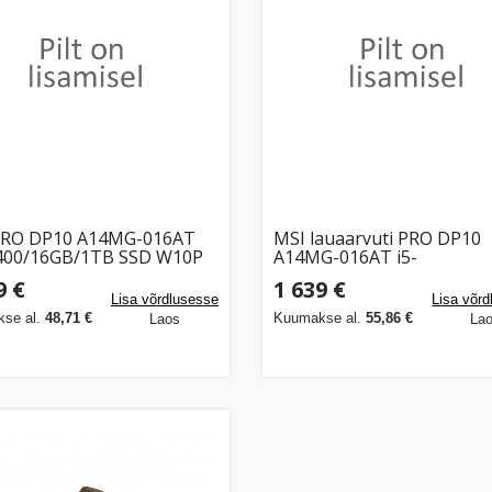
PRO DP10 A14MG-016AT
MSI lauaarvuti PRO DP10
4400/16GB/1TB SSD W10P
A14MG-016AT i5-
14400/16GB/1TB SSD W1
9 €
1 639 €
Lisa võrdlusesse
Lisa võr
se al.
48,71 €
Kuumakse al.
55,86 €
Laos
La