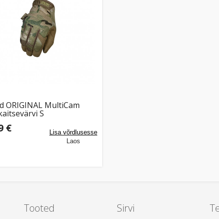
d ORIGINAL MultiCam
kaitsevärvi S
9 €
Lisa võrdlusesse
Laos
Tooted
Sirvi
T