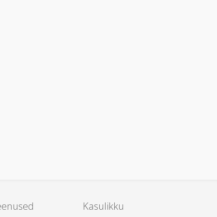
eenused
Kasulikku