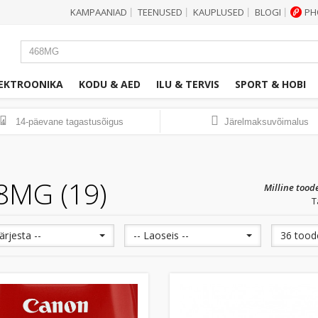
KAMPAANIAD
TEENUSED
KAUPLUSED
BLOGI
PH
|
|
|
|
EKTROONIKA
KODU & AED
ILU & TERVIS
SPORT & HOBI
14-päevane tagastusõigus
Järelmaksuvõimalus
14
8MG (19)
Milline tood
T
Järjesta --
-- Laoseis --
36 toode