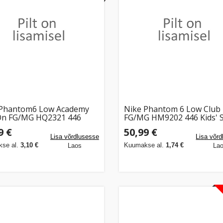
 Phantom6 Low Academy
Nike Phantom 6 Low Club
On FG/MG HQ2321 446
FG/MG HM9202 446 Kids' 
all Boots (43)
Shoes (38,5)
9 €
50,99 €
Lisa võrdlusesse
Lisa võr
se al.
3,10 €
Kuumakse al.
1,74 €
Laos
La