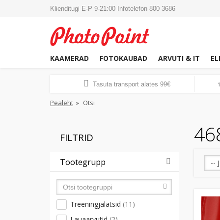
Klienditugi E-P 9-21:00 Infotelefon 800 3686
KAAMERAD
FOTOKAUBAD
ARVUTI & IT
EL
Tasuta transport alates 99€
Pealeht
»
Otsi
46
FILTRID
Tootegrupp
-- 
Treeningjalatsid
(11)
Lauaarvutid
(2)