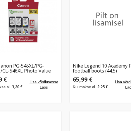
Canon PG-545XL/PG-
Nike Legend 10 Academy 
/CL-546XL Photo Value
football boots (44.5)
paber 50lehte 10x15
9 €
65,99 €
y iP2850 MG2450/2950
Lisa võrdlusesse
Lisa võr
se al.
3,20 €
Kuumakse al.
2,25 €
Laos
La