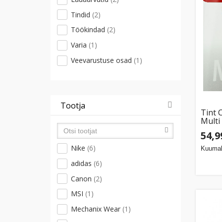
Tindid
(2)
Töökindad
(2)
Varia
(1)
Veevarustuse osad
(1)
Tootja
Tint 
Multi
PIXM
54,9
MG25
MG30
Nike
(6)
Kuumak
adidas
(6)
Canon
(2)
MSI
(1)
Mechanix Wear
(1)