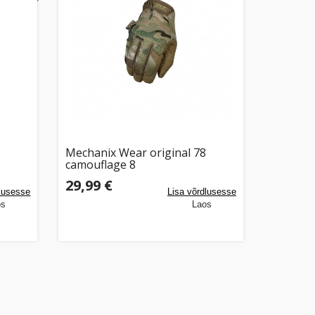
Mechanix Wear original 78
camouflage 8
0P
29,99 €
dlusesse
Lisa võrdlusesse
os
Laos