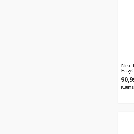
Nike
Easy
Footb
90,9
Kuumak