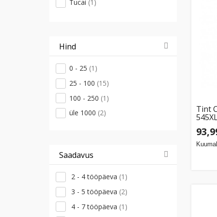
Tucai
(1)
Hind
0 - 25
(1)
25 - 100
(15)
100 - 250
(1)
Tint 
üle 1000
(2)
545XL
Pack 
93,9
gloss
Kuumak
Saadavus
2 - 4 tööpäeva
(1)
3 - 5 tööpäeva
(2)
4 - 7 tööpäeva
(1)