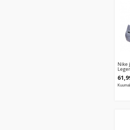
Nike 
Lege
DV433
61,9
Kuumak