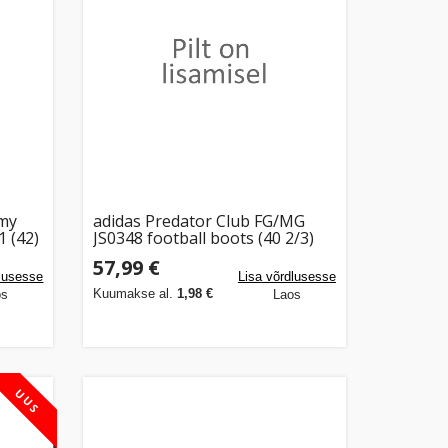
emy
adidas Predator Club FG/MG
 (42)
JS0348 football boots (40 2/3)
57,99 €
dlusesse
Lisa võrdlusesse
Kuumakse al.
1,98 €
os
Laos
UUS