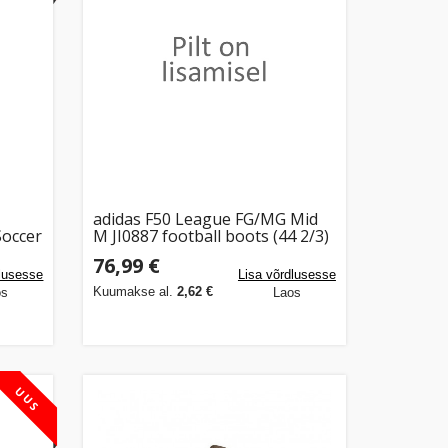
adidas F50 League FG/MG Mid
Soccer
M JI0887 football boots (44 2/3)
76,99 €
dlusesse
Lisa võrdlusesse
Kuumakse al.
2,62 €
os
Laos
UUS