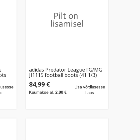
e
adidas Predator League FG/MG
ots
JI1115 football boots (41 1/3)
84,99 €
dlusesse
Lisa võrdlusesse
Kuumakse al.
2,90 €
os
Laos