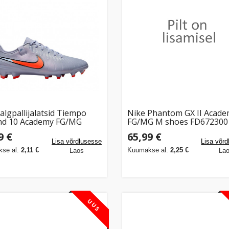
jalgpallijalatsid Tiempo
Nike Phantom GX II Acad
nd 10 Academy FG/MG
FG/MG M shoes FD6723001
7 402 44
9 €
65,99 €
Lisa võrdlusesse
Lisa võr
se al.
2,11 €
Kuumakse al.
2,25 €
Laos
La
UUS