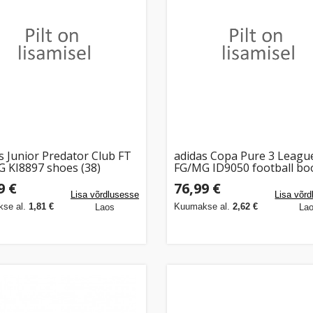
s Junior Predator Club FT
adidas Copa Pure 3 Leagu
 KI8897 shoes (38)
FG/MG ID9050 football bo
9 €
76,99 €
Lisa võrdlusesse
Lisa võr
se al.
1,81 €
Kuumakse al.
2,62 €
Laos
La