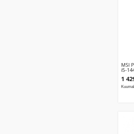
MSI 
i5-1
1 42
Kuumak