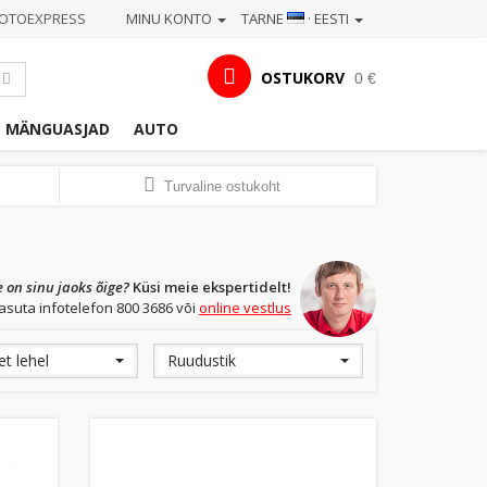
OTOEXPRESS
MINU KONTO
TARNE
· EESTI
OSTUKORV
0 €
MÄNGUASJAD
AUTO
Turvaline ostukoht
e on sinu jaoks õige?
Küsi meie ekspertidelt!
asuta infotelefon 800 3686 või
online vestlus
t lehel
Ruudustik