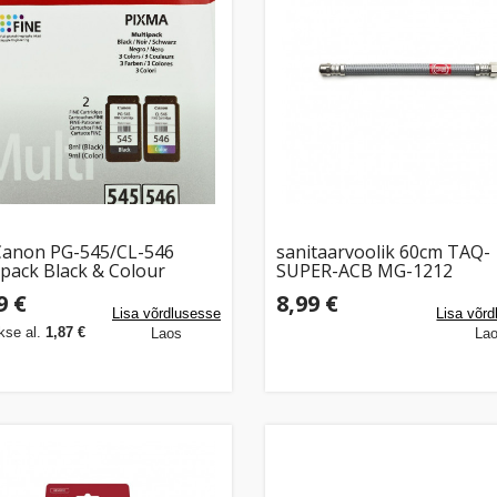
Canon PG-545/CL-546
sanitaarvoolik 60cm TAQ-
 pack Black & Colour
SUPER-ACB MG-1212
A iP2850 MG2450
9 €
8,99 €
50/2555/2950 MX495
Lisa võrdlusesse
Lisa võr
50
se al.
1,87 €
Laos
La