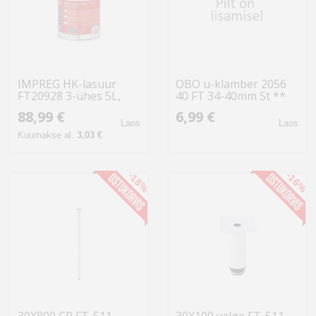
IMPREG HK-lasuur
OBO u-klamber 2056
FT20928 3-ühes 5L,
40 FT 34-40mm St **
antratsiit
FT 1160400
88,99 €
6,99 €
Laos
Laos
Kuumakse al.
3,03 €
-18%
-16%