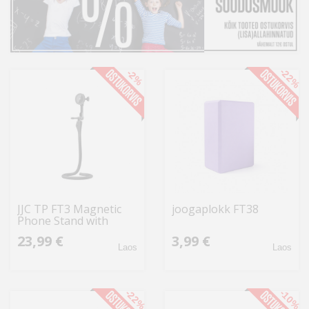
Kodu
&
aed
-22%
-2%
Ilu
&
tervis
Sport
&
hobi
JJC TP FT3 Magnetic
joogaplokk FT38
Phone Stand with
Mänguasjad
Flexible Hose
23,99 €
3,99 €
Laos
Laos
Auto
-22%
-10%