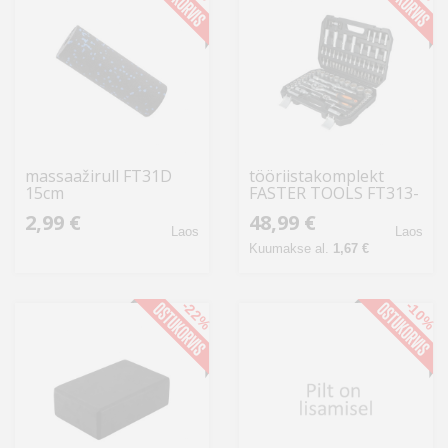
massaažirull FT31D
tööriistakomplekt
15cm
FASTER TOOLS FT313-
05 94 tk
2,99 €
48,99 €
Laos
Laos
Kuumakse al.
1,67 €
-22%
-10%