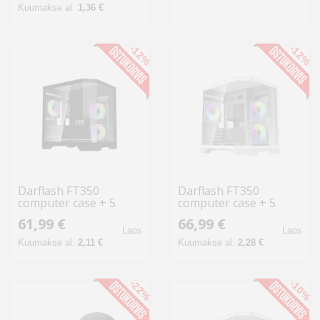
Kuumakse al.
1,36 €
-12%
-12%
Darflash FT350
Darflash FT350
computer case + 5
computer case + 5
aRGB fans (black)
aRGB fans (white)
61,99 €
66,99 €
Laos
Laos
Kuumakse al.
2,11 €
Kuumakse al.
2,28 €
-22%
-10%