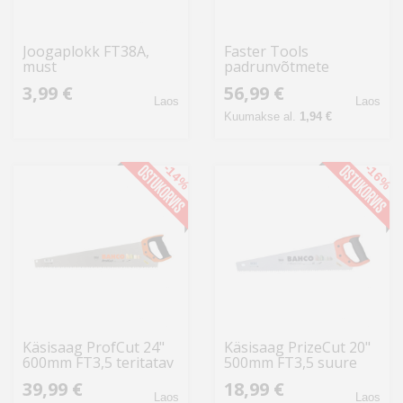
Joogaplokk FT38A,
Faster Tools
must
padrunvõtmete
komplekt FT313-05
3,99 €
56,99 €
94PCS
Laos
Laos
Kuumakse al.
1,94 €
-14%
-16%
Käsisaag ProfCut 24"
Käsisaag PrizeCut 20"
600mm FT3,5 teritatav
500mm FT3,5 suure
hambaga ja teritatav
39,99 €
18,99 €
Laos
Laos