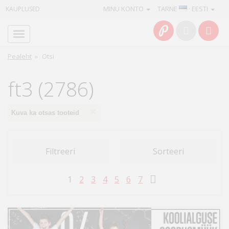
MINU KONTO
TARNE
· EESTI
KAUPLUSED
Avaleht
Info
Pealeht
»
Otsi
Teenused
ft3 (2786)
Kaamerad
×
Kuva ka otsas tooteid
Fotokaubad
Filtreeri
Sorteeri
Arvuti
&
1
2
3
4
5
6
7
IT
Elektroonika