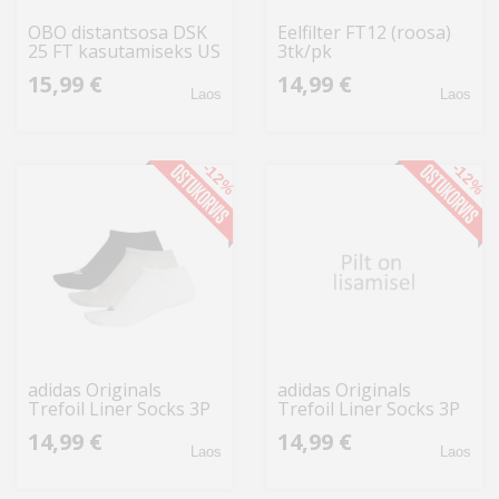
OBO distantsosa DSK
Eelfilter FT12 (roosa)
25 FT kasutamiseks US
3tk/pk
3-Stiel 46x40x22,5 St
15,99 €
14,99 €
FT 641644
Laos
Laos
-12%
-12%
adidas Originals
adidas Originals
Trefoil Liner Socks 3P
Trefoil Liner Socks 3P
FT8524 (31-34)
FT8524
14,99 €
14,99 €
Laos
Laos