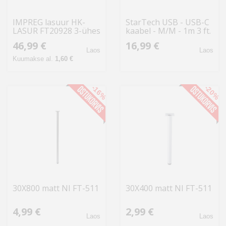
IMPREG lasuur HK-
StarTech USB - USB-C
LASUR FT20928 3-ühes
kaabel - M/M - 1m 3 ft.
2.5L, antratsiit
- USB 3.0
46,99 €
16,99 €
Laos
Laos
Kuumakse al.
1,60 €
-16%
-20%
30X800 matt NI FT-511
30X400 matt NI FT-511
4,99 €
2,99 €
Laos
Laos