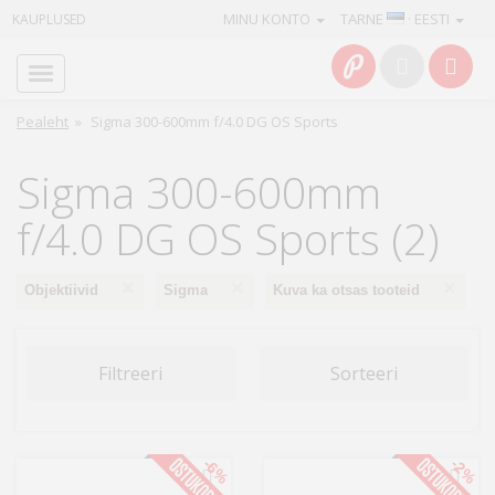
MINU KONTO
TARNE
· EESTI
KAUPLUSED
Avaleht
Info
Pealeht
»
Sigma 300-600mm f/4.0 DG OS Sports
Teenused
Sigma 300-600mm
Kaamerad
f/4.0 DG OS Sports (2)
Fotokaubad
×
×
×
Objektiivid
Sigma
Kuva ka otsas tooteid
Arvuti
&
Filtreeri
Sorteeri
IT
Elektroonika
-6%
-2%