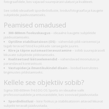
fotograafidele, kes vajavad suurepärast ulatust ja kvaliteeti.
See sobib ideaalselt spordivõistluste, loodusfotograafia ja kaugete
subjektide jäädvustamiseks.
Peamised omadused
300-600mm fookuskaugus
– ideaalne kaugete subjektide
jäädvustamiseks.
Optiline stabilisatsioon (OS)
– vähendab pildi värisemist ja
tagab teravad fotod ka pikkade säriaegade juures.
Kiire ja täpne automaatteravustamine
– sobib suurepäraselt
liikuvate subjektide pildistamiseks.
Kvaliteetsed läätseelemendid
– vähendavad moonutusi ja
parandavad kontrastsust.
Vastupidav ja ilmastikukindel disain
– loodud keerulistes
tingimustes pildistamiseks.
Kellele see objektiiv sobib?
Sigma 300-600mm f/4.0 DG OS Sports on ideaalne valik
professionaalidele ja entusiastidele, kes soovivad jäädvustada:
Spordivõistlusi
– kiire fookus ja stabilisatsioon aitavad liikuvat
subjekti teravalt jäädvustada.