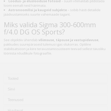
Loodus- ja eluslooduse fotosid
– suum võimaldab pildistada
loomi eemalt neid häirimata.
Astronoomilisi ja kaugeid subjekte
– sobib hästi detailide
jäädvustamiseks suurte vahemaade tagant.
Miks valida Sigma 300-600mm
f/4.0 DG OS Sports?
See objektiiv ühendab
võimsuse, täpsuse ja vastupidavuse
,
pakkudes suurepäraseid tulemusi igas olukorras. Optiline
stabilisatsioon ja kiire teravustamissüsteem teevad sellest täiusliku
tööriista nõudlikule fotograafile.
Tooted
Sirvi
Teenused
Huvitavat