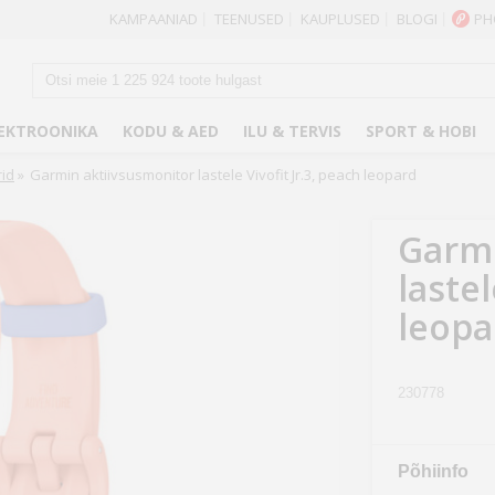
KAMPAANIAD
TEENUSED
KAUPLUSED
BLOGI
PH
|
|
|
|
EKTROONIKA
KODU & AED
ILU & TERVIS
SPORT & HOBI
rid
»
Garmin aktiivsusmonitor lastele Vivofit Jr.3, peach leopard
Garmi
lastel
leopa
230778
Põhiinfo