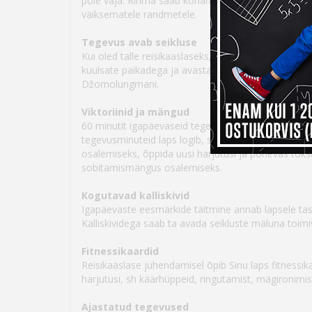
pole vaja. Rihma saab kohandada nii, et see sobik
väiksematele randmetele.
Tegevus avab seikluse
Kui oled talle reisikaaslaseks, avastab Sinu laps õpe
kuulsate paikadega ja avastab seigeldes müsteeriu
Džomolungmani.
Viktoriinid ja mängud
60 minutit igapäevaseid tegevusi seikluste vabas
tegevusminuteid laps logib, seda rohkem võimalusi 
osalemiseks, õppida uusi harjutusi ja põnevas toks
sobitamismängus osalemiseks.
Kogutavad kalliskivid
Igapäevaste eesmärkide täitmine annab lapsele tasuks
Kalliskividega saab ta avada seikluste mäluna toimiv
Fitnessikaardid
Reisikaaslase juhendamisel õpib Sinu laps fitnessika
harjutusi, sh käärhüppeid, ringutamist, mägironimis
Ajastatud tegevused