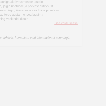
raaniga aktiivsusmonitor lastele
 jälgib unetunde ja päevast aktiivsust
eesmärgid, ülesannete seadmine ja autasud
ab terve aasta – ei pea laadima
ning veekindel disain
Lisa võrdlusesse
n arhiivis, kuvatakse vaid informatiivsel eesmärgil.