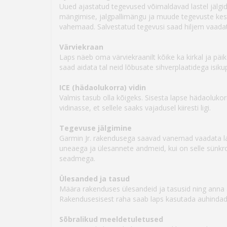
Uued ajastatud tegevused võimaldavad lastel jälgi
mängimise, jalgpallimängu ja muude tegevuste keste
vahemaad. Salvestatud tegevusi saad hiljem vaada
Värviekraan
Laps näeb oma värviekraanilt kõike ka kirkal ja päik
saad aidata tal neid lõbusate sihverplaatidega isi
ICE (hädaolukorra) vidin
Valmis tasub olla kõigeks. Sisesta lapse hädaoluko
vidinasse, et sellele saaks vajadusel kiiresti ligi.
Tegevuse jälgimine
Garmin Jr. rakendusega saavad vanemad vaadata la
uneaega ja ülesannete andmeid, kui on selle sünk
seadmega.
Ülesanded ja tasud
Määra rakenduses ülesandeid ja tasusid ning anna 
Rakendusesisest raha saab laps kasutada auhindad
Sõbralikud meeldetuletused