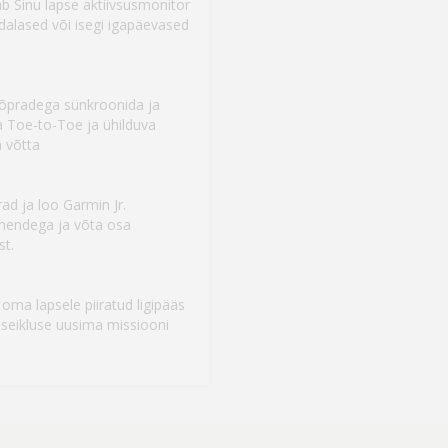
b Sinu lapse aktiivsusmonitor
dalased või isegi igapäevased
õpradega sünkroonida ja
 Toe-to-Toe ja ühilduva
 võtta
d ja loo Garmin Jr.
nendega ja võta osa
st.
 oma lapsele piiratud ligipääs
 seikluse uusima missiooni