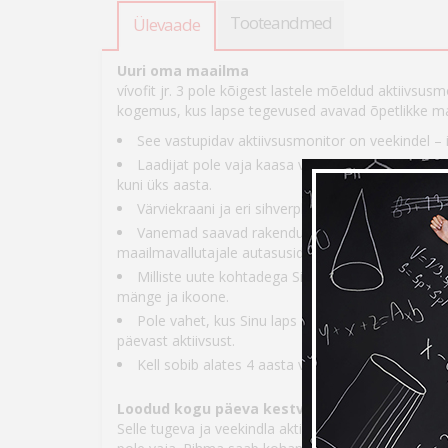
Tooteandmed
Ülevaade
Uuri oma maailma
vívofit jr. 3 pole kõigest lastele mõeldud aktiivsusm
kogemus, kus lapse tegevused avavad õpetlikke maa
See vastupidav aktiivsusmonitor on veekindel – i
Laadijat pole vaja kaasa võtta. Selle hõlpsalt v
kuni üks aasta.
Värviekraani ja eri sihverplaatide valikuga on Sin
Vanemad saavad rakenduse kaudu ülesandeid ha
maailmavallutajale autasusid anda.
Milliste uute kohtadega Sinu laps tutvub? Mängu
mänge ja ikoone.
Pole vahet, kus Sinu laps seikleb, sina saad jä
päevast aktiivsust.
Kell sobib alates 4 aasta vanustele lastele.
Loodud kogu päeva kestvaks mänguks
Selle tugeva ja veekindla aktiivsusmonitori aku kes