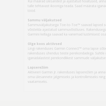
Kui määrad ülesanded ja ajastatud hoiatused, anna
talle tehtavast ikooniga teada. Saad määrata iganä
tööd.
Sammu väljakutsed
Sammuväljakutsega Toe-to-Toe™ saavad lapsed s
võistelda ajastatud sammuvõistluses. Rakendusega
Garmini kellaga saavad ka vanemad lustimisest osa
Olge koos aktiivsed
Lingi rakenduses Garmin Connect™ oma lapse sõbra
rakenduses ühendus teiste perekondadega. Suhtle 
iganädalastest perekondlikest sammude väljakutse
Lapserežiim
Aktiveeri Garmin Jr. rakenduses lapserežiim ja anna
oma ülesannete jälgimiseks ja kontrollimiseks ning
vaatamiseks.