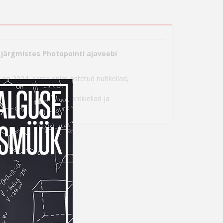
järgmistes Photopointi ajaveebi
on 2024. aasta enim ostetud nutikellad,
onitorid
stetud nutikellad, spordikellad ja
 2023