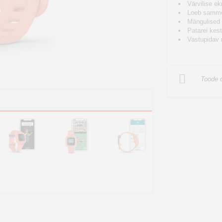
Värvilise ek
Loeb samme,
Mängulised 
Patarei kest
Vastupidav 
Toode o