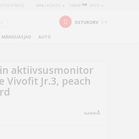
OTOEXPRESS
MINU KONTO
TARNE
· EESTI
OSTUKORV
0 €
MÄNGUASJAD
AUTO
n aktiivsusmonitor
e Vivofit Jr.3, peach
rd