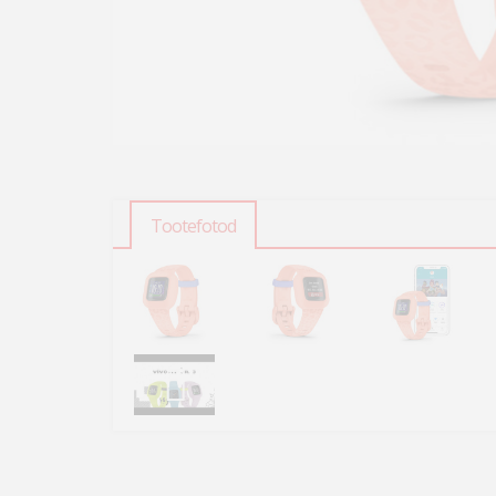
Tootefotod