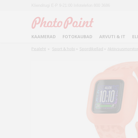
Klienditugi E-P 9-21:00 Infotelefon 800 3686
KAAMERAD
FOTOKAUBAD
ARVUTI & IT
EL
Pealeht
»
Sport & hobi
»
Spordikellad
»
Aktiivsusmonito