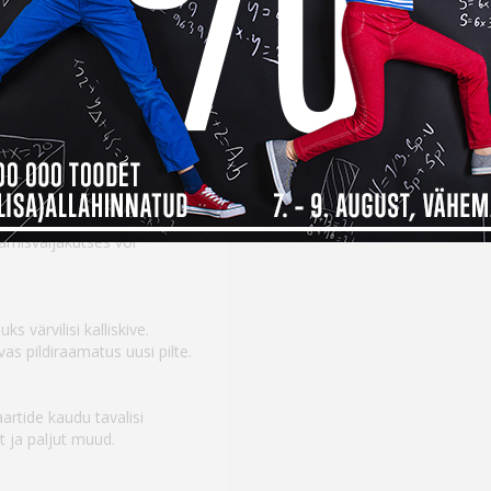
s mugavalt ka kõige
tlikke seikluseid, tutvub
me iidesest Kreekast
tamiseks – mida rohkem
saab ta viktoriinides
amisväljakutses või
 värvilisi kalliskive.
as pildiraamatus uusi pilte.
artide kaudu tavalisi
t ja paljut muud.