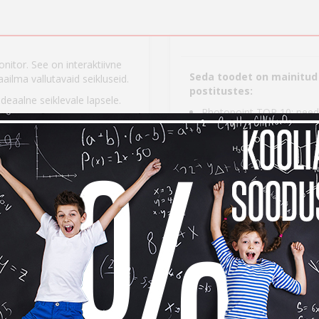
onitor. See on interaktiivne
Seda toodet on mainitud 
ilma vallutavaid seikluseid.
postitustes:
deaalne seiklevale lapsele.
Photopoint TOP 10: need 
ahetatava patarei tööiga on
spordikellad ja aktiivsusm
Photopoint TOP 10: enim o
u laps igaks juhtumiks valmis.
aktiivsusmonitorid aastal
llata ja oma väikesele
aeg avab õpetlikke seikluseid,
lgida tema samme, uneaega ja
tab kuni üks aasta – laadida