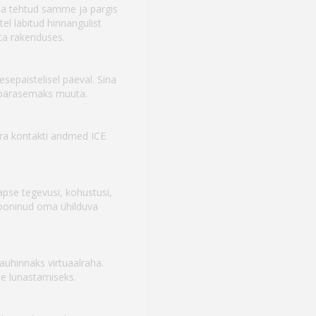
da tehtud samme ja pargis
l läbitud hinnangulist
ta rakenduses.
esepaistelisel päeval. Sina
kupärasemaks muuta.
rra kontakti andmed ICE
pse tegevusi, kohustusi,
rooninud oma ühilduva
auhinnaks virtuaalraha.
e lunastamiseks.