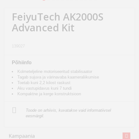
Kodu
&
FeiyuTech AK2000S
aed
Advanced Kit
Ilu
&
139027
tervis
Põhiinfo
Sport
Kolmeteljeline motoriseeritud stabilisaator
&
Tagab sujuva ja värinavaba kaameraliikumise
Toetab kuni 2,2 kilost raskust
hobi
Aku vastupidavus kuni 7 tundi
Kompaktne ja kerge konstruktsioon
Mänguasjad
Toode on arhiivis, kuvatakse vaid informatiivsel
eesmärgil.
Auto
Kampaania