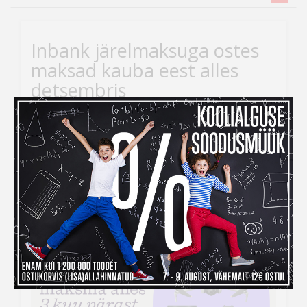
Inbank järelmaksuga ostes
maksad kauba eest alles
detsembris
Kui ihaldatud kaupade tellimiseks peaks raha nappima,
siis
Inbank järelmaksu abiga saad soovitud kauba
kohe kätte, aga maksma hakkad alles
detsembris!
Järelmaksu taotlemise protsess on lihtne –
veebikaubamaja ostukorvis tuleb makseviisiks valida
“Maksa järelmaksuga” ning seejärel täita kõik vajalikud
väljad.