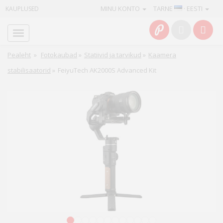
MINU KONTO
TARNE
· EESTI
KAUPLUSED
Avaleht
Info
Pealeht
»
Fotokaubad
»
Statiivid ja tarvikud
»
Kaamera
stabilisaatorid
»
FeiyuTech AK2000S Advanced Kit
Teenused
Kaamerad
Fotokaubad
Arvuti
&
IT
Elektroonika
1
2
3
4
5
6
7
8
9
10
11
12