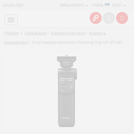
MINU KONTO
TARNE
· EESTI
KAUPLUSED
Avaleht
Info
Pealeht
»
Fotokaubad
»
Statiivid ja tarvikud
»
Kaamera
käepidemed
»
Sony käepide-ministatiiv Shooting Grip GP-VPT2BT
Teenused
Kaamerad
Fotokaubad
Arvuti
&
IT
Elektroonika