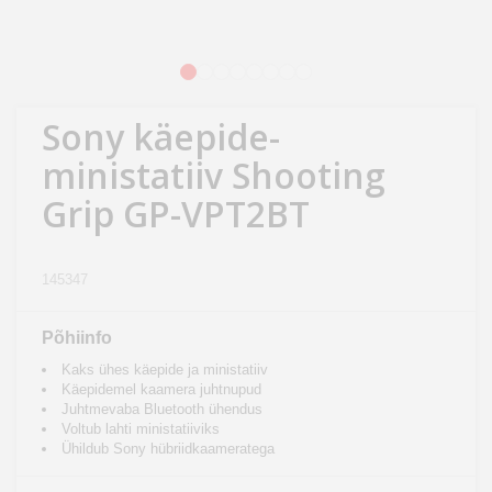
Kodu
&
aed
1
2
3
4
5
6
7
8
Sony käepide-
Ilu
&
ministatiiv Shooting
tervis
Grip GP-VPT2BT
Sport
&
145347
hobi
Põhiinfo
Mänguasjad
Kaks ühes käepide ja ministatiiv
Käepidemel kaamera juhtnupud
Juhtmevaba Bluetooth ühendus
Auto
Voltub lahti ministatiiviks
Ühildub Sony hübriidkaameratega