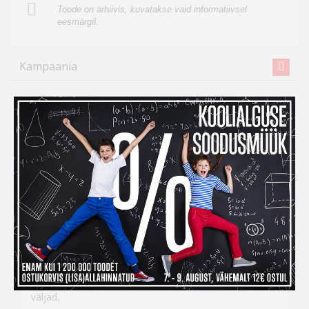
Toode on arhiivis, kuvatakse vaid informatiivsel
eesmärgil.
Kampaania
Inbank järelmaksuga ostes
maksad kauba eest alles
detsembris
Kui ihaldatud kaupade tellimiseks peaks raha nappima,
siis
Inbank järelmaksu abiga saad soovitud kauba
kohe kätte, aga maksma hakkad alles
detsembris!
Järelmaksu taotlemise protsess on lihtne –
veebikaubamaja ostukorvis tuleb makseviisiks valida
“Maksa järelmaksuga” ning seejärel täita kõik vajalikud
väljad.