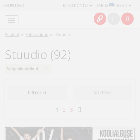
MINU KONTO
TARNE
· EESTI
KAUPLUSED
Avaleht
Info
Pealeht
»
Fotokaubad
»
Stuudio
Teenused
Stuudio (92)
Kaamerad
×
Valguskuubikud
Fotokaubad
Filtreeri
Sorteeri
Arvuti
&
1
2
3
IT
Elektroonika