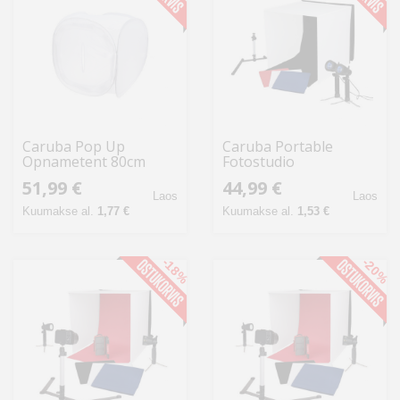
Caruba Pop Up
Caruba Portable
Opnametent 80cm
Fotostudio
40x40x40cm met Losse
51,99 €
44,99 €
Halogeen Lampen
Laos
Laos
Kuumakse al.
1,77 €
Kuumakse al.
1,53 €
-18%
-20%