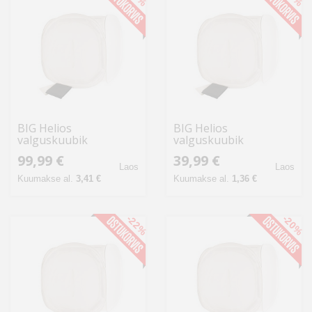
BIG Helios
BIG Helios
valguskuubik
valguskuubik
Quadrolight
Quadrolight 40x40cm
99,99 €
39,99 €
120x120cm (428504)
(428501)
Laos
Laos
Kuumakse al.
3,41 €
Kuumakse al.
1,36 €
-22%
-20%