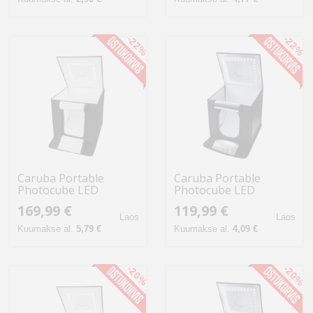
-22%
-22%
Caruba Portable
Caruba Portable
Photocube LED
Photocube LED
50x50x50cm Bi Color
50x50x50cm Dimbaar
169,99 €
119,99 €
Dimbaar
Laos
Laos
Kuumakse al.
5,79 €
Kuumakse al.
4,09 €
-20%
-20%