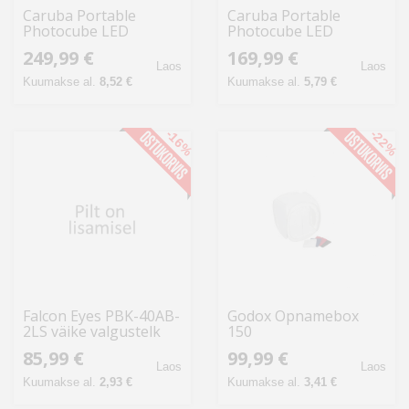
Caruba Portable
Caruba Portable
Photocube LED
Photocube LED
70x70x70cm Bi Color
70x70x70cm Dimbaar
249,99 €
169,99 €
Dimbaar
Laos
Laos
Kuumakse al.
8,52 €
Kuumakse al.
5,79 €
-16%
-22%
Falcon Eyes PBK-40AB-
Godox Opnamebox
2LS väike valgustelk
150
kohtvalgustitega
85,99 €
99,99 €
Laos
Laos
Kuumakse al.
2,93 €
Kuumakse al.
3,41 €