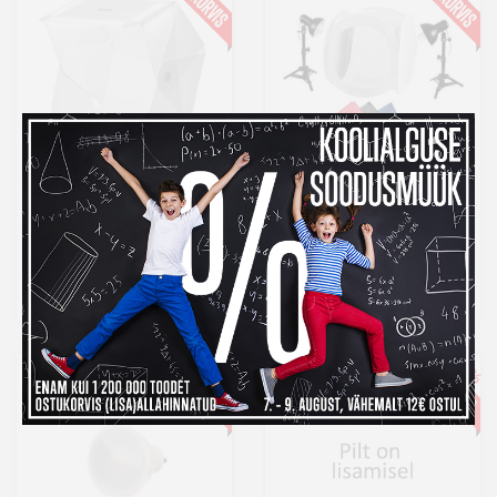
Orangemonkie
StudioKing
valguskuubik Foldio 3
tootepildistamise
komplekt WTK75
169 €
129 €
-6%
Laos
Laos
Tavahind 179 €
Kuumakse al.
4,40 €
Kuumakse al.
5,76 €
-22%
-16%