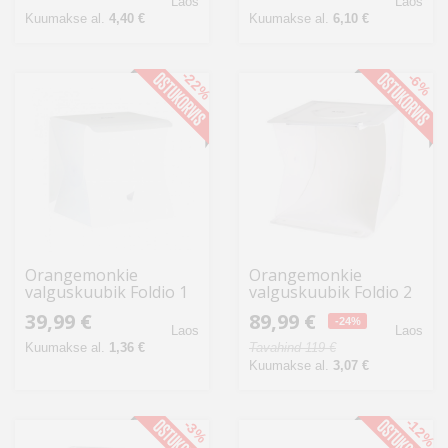
Laos
Laos
Kuumakse al.
4,40 €
Kuumakse al.
6,10 €
-22%
-6%
Orangemonkie
Orangemonkie
valguskuubik Foldio 1
valguskuubik Foldio 2
Plus
39,99 €
89,99 €
-24%
Laos
Laos
Kuumakse al.
1,36 €
Tavahind 119 €
Kuumakse al.
3,07 €
-12%
-3%