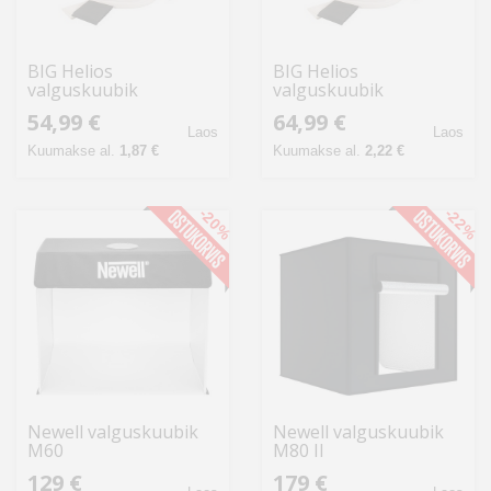
BIG Helios
BIG Helios
valguskuubik
valguskuubik
Quadrolight 60x60cm
Quadrolight 80x80cm
54,99 €
64,99 €
(428502)
(428503)
Laos
Laos
Kuumakse al.
1,87 €
Kuumakse al.
2,22 €
-20%
-22%
Newell valguskuubik
Newell valguskuubik
M60
M80 II
129 €
179 €