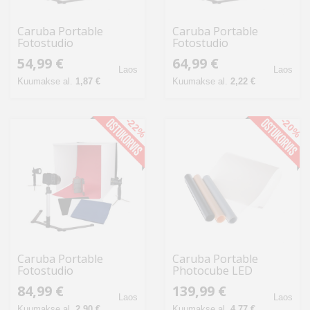
Caruba Portable
Caruba Portable
Fotostudio
Fotostudio
40x40x40cm met Losse
50x50x50cm met Losse
54,99 €
64,99 €
LED Lampen
LED Lampen
Laos
Laos
Kuumakse al.
1,87 €
Kuumakse al.
2,22 €
-22%
-20%
Caruba Portable
Caruba Portable
Fotostudio
Photocube LED
60x60x60cm met Losse
40x40x40cm Bi Color
84,99 €
139,99 €
LED Lampen
Dimbaar
Laos
Laos
Kuumakse al.
2,90 €
Kuumakse al.
4,77 €