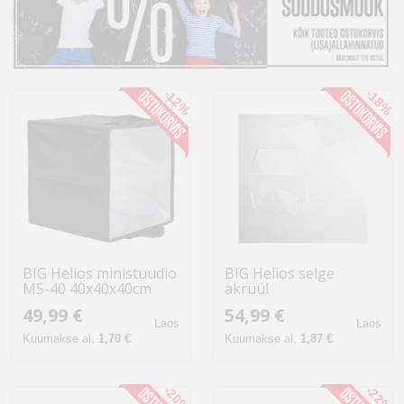
Kodu
&
aed
-12%
-18%
Ilu
&
tervis
Sport
&
hobi
BIG Helios ministuudio
BIG Helios selge
MS-40 40x40x40cm
akrüül
Mänguasjad
pildistuskomplekt
49,99 €
54,99 €
(428584)
Laos
Laos
Kuumakse al.
1,70 €
Kuumakse al.
1,87 €
Auto
-20%
-22%