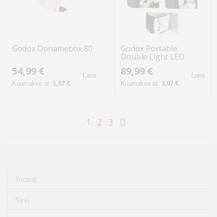
Godox Opnamebox 80
Godox Portable
Double Light LED
Ministudio
54,99 €
89,99 €
L40x40x40cm
Laos
Laos
Kuumakse al.
1,87 €
Kuumakse al.
3,07 €
1
2
3
Tooted
Sirvi