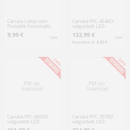
Caruba Lamp voor
Caruba PFC-4040D
Portable Fotostudio
valgustelk LED-
LED
tuledega
9,99 €
132,99 €
Laos
Laos
Kuumakse al.
4,53 €
-16%
-16%
Caruba PFC-6060D
Caruba PFC-7070D
valgustelk LED-
valgustelk LED-
tuledega
tuledega