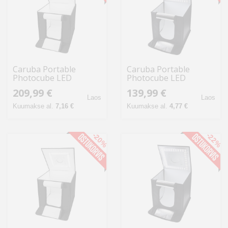
Caruba Portable
Caruba Portable
Photocube LED
Photocube LED
60x60x60cm Bi Color
60x60x60cm Dimbaar
209,99 €
139,99 €
Dimbaar
Laos
Laos
Kuumakse al.
7,16 €
Kuumakse al.
4,77 €
-20%
-22%