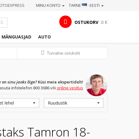
OTOEXPRESS
MINU KONTO
TARNE
· EESTI
OSTUKORV
0 €
MÄNGUASJAD
AUTO
Turvaline ostukoht
e on sinu jaoks õige?
Küsi meie ekspertidelt!
asuta infotelefon 800 3686 või
online vestlus
t lehel
Ruudustik
astaks Tamron 18-