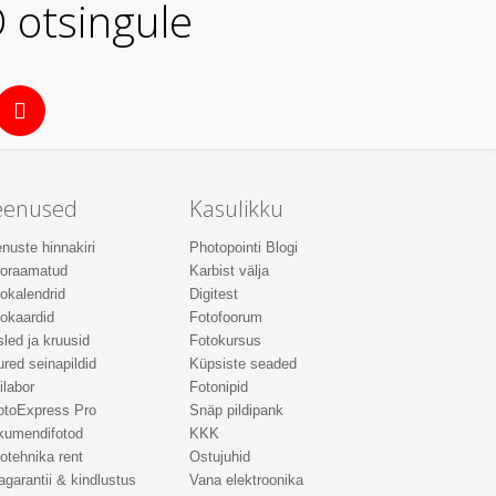
 otsingule
eenused
Kasulikku
nuste hinnakiri
Photopointi Blogi
toraamatud
Karbist välja
okalendrid
Digitest
okaardid
Fotofoorum
led ja kruusid
Fotokursus
red seinapildid
Küpsiste seaded
ilabor
Fotonipid
otoExpress Pro
Snäp pildipank
kumendifotod
KKK
otehnika rent
Ostujuhid
agarantii & kindlustus
Vana elektroonika