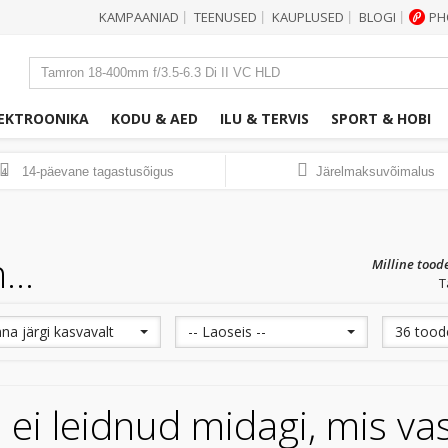
KAMPAANIAD
TEENUSED
KAUPLUSED
BLOGI
PH
|
|
|
|
EKTROONIKA
KODU & AED
ILU & TERVIS
SPORT & HOBI
14-päevane tagastusõigus
Järelmaksuvõimalus
14
...
Milline tood
T
nna järgi kasvavalt
-- Laoseis --
36 toode
 ei leidnud midagi, mis v