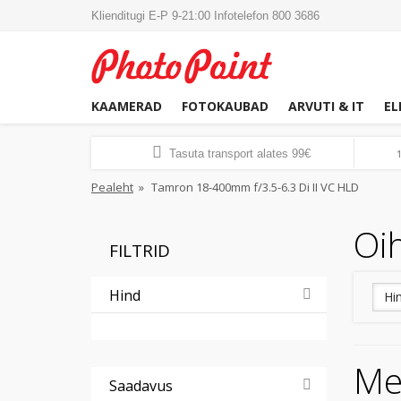
Klienditugi E-P 9-21:00 Infotelefon 800 3686
KAAMERAD
FOTOKAUBAD
ARVUTI & IT
EL
Tasuta transport alates 99€
Pealeht
»
Tamron 18-400mm f/3.5-6.3 Di II VC HLD
Oih
FILTRID
Hind
Hi
Me
Saadavus