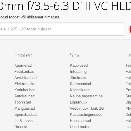
mm f/3.5-6.3 Di II VC HLD
otud toodet või üldisemat nimetust.
Tooted
Sirvi
T
Kaamerad
Kauplused
Tee
Fotokaubad
Infopäring
Fo
Arvutikaubad
Järelmaks
Fot
Elektroonika
Kampaaniad
Fot
Kodukaubad
Kliendikaart
Pus
Autokaubad
Kauba tagastamine
Suu
Tööriistad
Lõpumüük
Dig
Mänguasjad
Veebimüük, kõik 1€!
Ph
Spordikaubad
Kasutustingimused
Do
Ilu & tervis
Populaarsed
Fot
Droonid
Uued tooted
Lis