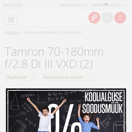
MINU KONTO
TARNE
· EESTI
KAUPLUSED
Avaleht
Info
Pealeht
»
Tamron 70-180mm f/2.8 Di III VXD
Teenused
Tamron 70-180mm
Kaamerad
f/2.8 Di III VXD (2)
Fotokaubad
×
×
Objektiivid
Kuva ka otsas tooteid
Arvuti
&
Filtreeri
Sorteeri
IT
Elektroonika
-10%
-12%