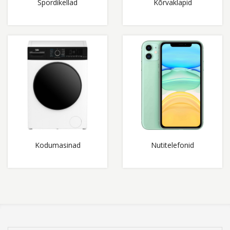
Spordikellad
Kõrvaklapid
Kodumasinad
Nutitelefonid