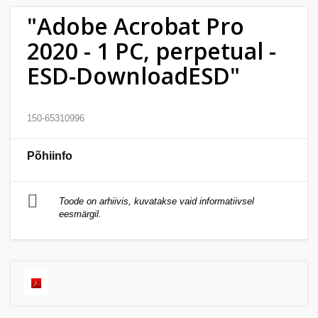
Kodu
"Adobe Acrobat Pro
&
2020 - 1 PC, perpetual -
aed
ESD-DownloadESD"
Ilu
&
150-65310996
tervis
Põhiinfo
Sport
&
hobi
Toode on arhiivis, kuvatakse vaid informatiivsel
eesmärgil.
Mänguasjad
Auto