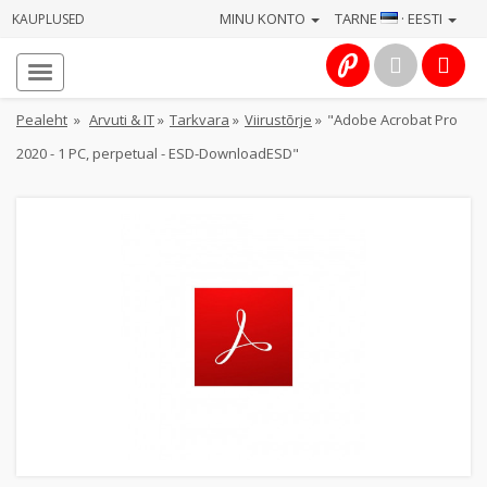
MINU KONTO
TARNE
· EESTI
KAUPLUSED
Avaleht
Info
Pealeht
»
Arvuti & IT
»
Tarkvara
»
Viirustõrje
»
"Adobe Acrobat Pro
2020 - 1 PC, perpetual - ESD-DownloadESD"
Teenused
Kaamerad
Fotokaubad
Arvuti
&
IT
Elektroonika