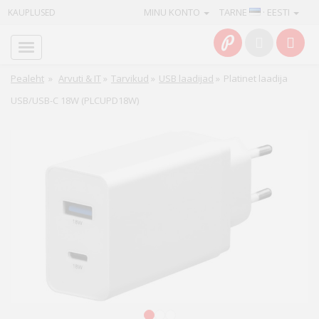
MINU KONTO
TARNE
· EESTI
KAUPLUSED
Avaleht
Info
Pealeht
»
Arvuti & IT
»
Tarvikud
»
USB laadijad
»
Platinet laadija
USB/USB-C 18W (PLCUPD18W)
Teenused
Kaamerad
Fotokaubad
Arvuti
&
IT
Elektroonika
1
2
3