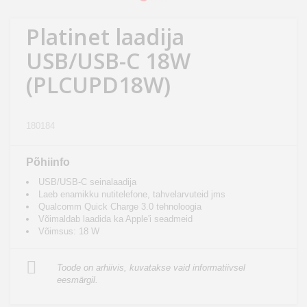
Kodu
&
Platinet laadija
aed
USB/USB-C 18W
(PLCUPD18W)
Ilu
&
tervis
180184
Sport
Põhiinfo
&
USB/USB-C seinalaadija
hobi
Laeb enamikku nutitelefone, tahvelarvuteid jms
Qualcomm Quick Charge 3.0 tehnoloogia
Võimaldab laadida ka Apple'i seadmeid
Mänguasjad
Võimsus: 18 W
Auto
Toode on arhiivis, kuvatakse vaid informatiivsel
eesmärgil.