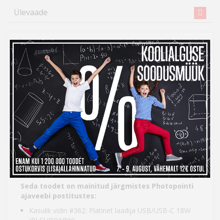
Ülevaade
Platinet PLCUPD18W USB/USB-C laadija võimaldab laadida
enamikke nutitelefone ja tahvelarvuteid. Laadijal on
Qualcomm Quick Charge 3.0 tehnoloogia, mis tagab kuni 4
korda suurema laadimiskiiruse kui tavalised laadijad.
USB/USB-C seinalaadija
Laeb enamikke nutitelefone, tahvelarvuteid jms
Võimaldab laadida ka Apple'i seadmeid
Võimsus: 18 W
Seda toodet on mainitud järgmistes Photopointi
ajaveebi postitustes:
Kasulik vidin #362: Platinet laadija USB/USB-C 18W