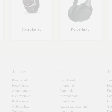
Spordikellad
Kõrvaklapid
Tooted
Sirvi
T
Kaamerad
Kauplused
Tee
Fotokaubad
Infopäring
Fo
Arvutikaubad
Järelmaks
Fot
Elektroonika
Kampaaniad
Fot
Kodukaubad
Kliendikaart
Pus
Autokaubad
Kauba tagastamine
Suu
Tööriistad
Lõpumüük
Dig