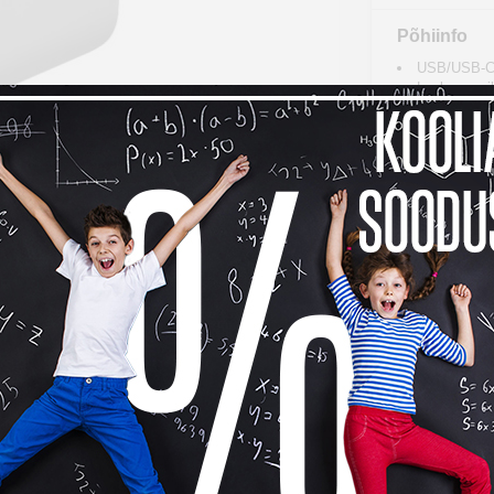
Põhiinfo
USB/USB-C 
Laeb enamik
Võimaldab l
Võimsus: 3
Ajutisel
Kohalet
14 päev
14
d tooted
Tarneinfo
Saadavus
10