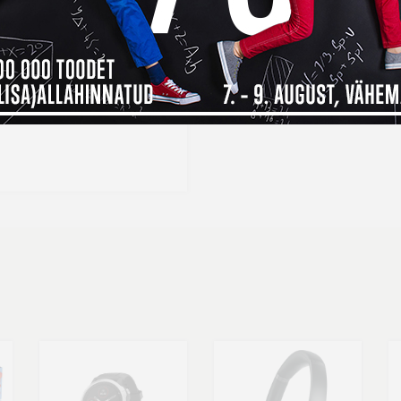
elivery
funktsiooniga USB-C
m energiat saata. See
Seda toodet on mainitud 
vuteid või sülearvuteid. Laadija
postitustes:
ergiatarbega USB-C port.
Kasulik vidin #362: Pla