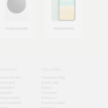
Kodumasinad
Nutitelefonid
eenused
Kasulikku
nuste hinnakiri
Photopointi Blogi
toraamatud
Karbist välja
okalendrid
Digitest
okaardid
Fotofoorum
led ja kruusid
Fotokursus
red seinapildid
Küpsiste seaded
ilabor
Fotonipid