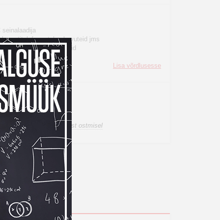
seinalaadija
ku nutitelefone, tahvelarvuteid jms
aadida ka Apple'i seadmeid
0 W
Lisa võrdlusesse
t otsas – telli ette
oimetamine al. 0 €
a tagastusõigus internetist ostmisel