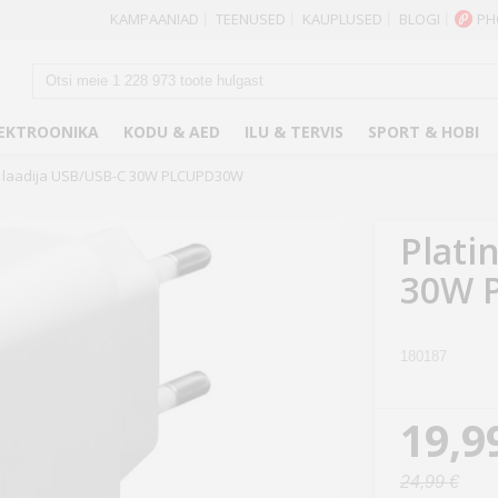
KAMPAANIAD
TEENUSED
KAUPLUSED
BLOGI
PH
|
|
|
|
EKTROONIKA
KODU & AED
ILU & TERVIS
SPORT & HOBI
t laadija USB/USB-C 30W PLCUPD30W
Plati
30W 
180187
19,9
24,99 €