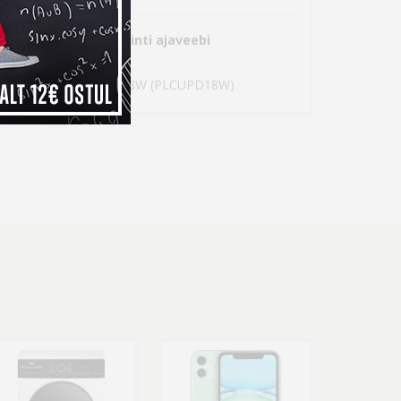
järgmistes Photopointi ajaveebi
tinet laadija USB/USB-C 18W (PLCUPD18W)