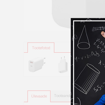
Tootefotod
Tooteandmed
Kokkusobiva
Ülevaade