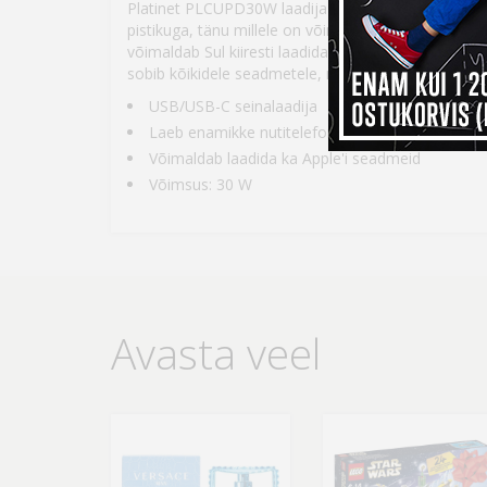
Platinet PLCUPD30W laadija on varustatud
Power D
pistikuga, tänu millele on võimalik läbi pordi rohke
võimaldab Sul kiiresti laadida nutitelefone, tahvelar
sobib kõikidele seadmetele, millel on kuni 30 W en
USB/USB-C seinalaadija
Laeb enamikke nutitelefone, tahvelarvuteid jms
Võimaldab laadida ka Apple'i seadmeid
Võimsus: 30 W
Avasta veel