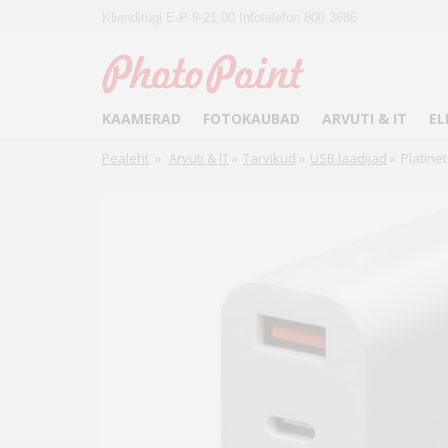
Klienditugi E-P 9-21:00 Infotelefon 800 3686
KAAMERAD
FOTOKAUBAD
ARVUTI & IT
EL
Pealeht
»
Arvuti & IT
»
Tarvikud
»
USB laadijad
»
Platine