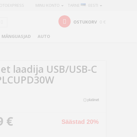
OTOEXPRESS
MINU KONTO
TARNE
· EESTI
OSTUKORV
0 €
MÄNGUASJAD
AUTO
net laadija USB/USB-C
PLCUPD30W
9 €
Säästad 20%