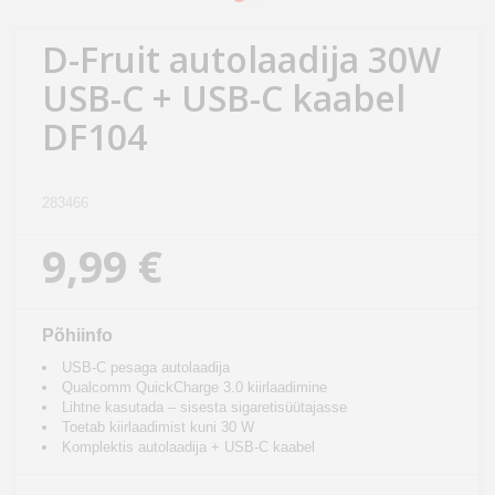
Kodu
&
D-Fruit autolaadija 30W
aed
USB-C + USB-C kaabel
DF104
Ilu
&
tervis
283466
Sport
9,99 €
&
hobi
Põhiinfo
Mänguasjad
USB-C pesaga autolaadija
Qualcomm QuickCharge 3.0 kiirlaadimine
Lihtne kasutada – sisesta sigaretisüütajasse
Auto
Toetab kiirlaadimist kuni 30 W
Komplektis autolaadija + USB-C kaabel