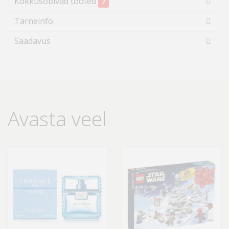
Kokkusobivad tooted
7
Tarneinfo
Saadavus
Avasta veel