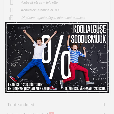
Ajutiselt otsas – telli ette
Kohaletoimetamine al. 0 €
14 päeva tagastusõigus internetist ostmisel
14
Ülevaade
D-Fruit DF104 USB autolaadija sobib kasutamiseks auto
12V/24V voolupesas. See on mugav lahendus nutitelefoni,
tahvelarvuti, GPSi või mis tahes muu USB-C ühendusega
seadme laadimiseks liikvel olles. Lisaks autolaadijale on
komplektis kaasas ka USB-C - USB-C 1 m kaabel.
Väljundvool: 5V/3A, 9V/3A, 12V/2,5A, 20V/1,5A
Sisendvool: 12/24 V 3A
Tooteandmed