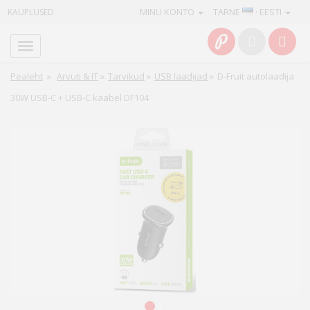
MINU KONTO
TARNE
· EESTI
KAUPLUSED
Avaleht
Info
Pealeht
»
Arvuti & IT
»
Tarvikud
»
USB laadijad
»
D-Fruit autolaadija
30W USB-C + USB-C kaabel DF104
Teenused
Kaamerad
Fotokaubad
Arvuti
&
IT
Elektroonika
1
2