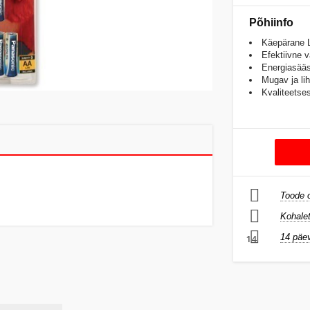
Põhiinfo
Käepärane 
Efektiivne 
Energiasääst
Mugav ja li
Kvaliteetse
Toode o
Kohalet
14 päev
14