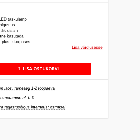
LED taskulamp
valgustus
lik disain
htne kasutada
s plastikkorpuses
Lisa võrdlusesse
LISA OSTUKORVI
n laos, tarneaeg 1-2 tööpäeva
oimetamine al. 0 €
a tagastusõigus internetist ostmisel