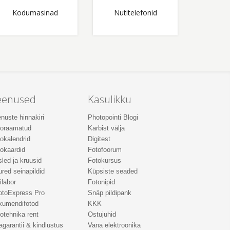
Kodumasinad
Nutitelefonid
eenused
Kasulikku
nuste hinnakiri
Photopointi Blogi
toraamatud
Karbist välja
okalendrid
Digitest
okaardid
Fotofoorum
led ja kruusid
Fotokursus
red seinapildid
Küpsiste seaded
ilabor
Fotonipid
otoExpress Pro
Snäp pildipank
kumendifotod
KKK
otehnika rent
Ostujuhid
agarantii & kindlustus
Vana elektroonika