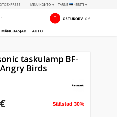
OTOEXPRESS
MINU KONTO
TARNE
· EESTI
OSTUKORV
0 €
MÄNGUASJAD
AUTO
onic taskulamp BF-
Angry Birds
 €
Säästad 30%