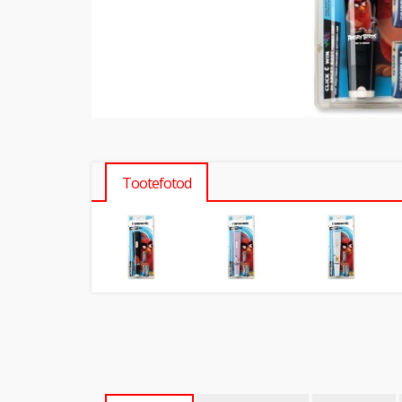
Tootefotod