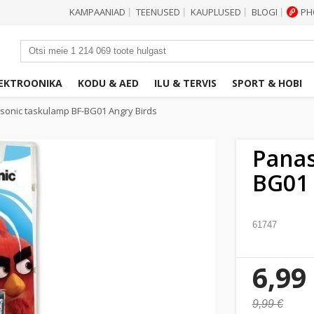
KAMPAANIAD
TEENUSED
KAUPLUSED
BLOGI
PH
|
|
|
|
EKTROONIKA
KODU & AED
ILU & TERVIS
SPORT & HOBI
sonic taskulamp BF-BG01 Angry Birds
Panas
BG01 
61747
6,99
9,99 €