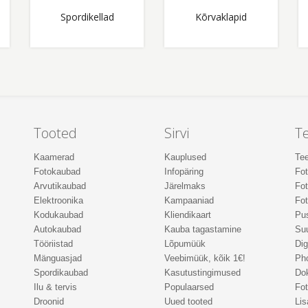
Spordikellad
Kõrvaklapid
Tooted
Sirvi
T
Kaamerad
Kauplused
Tee
Fotokaubad
Infopäring
Fo
Arvutikaubad
Järelmaks
Fot
Elektroonika
Kampaaniad
Fot
Kodukaubad
Kliendikaart
Pus
Autokaubad
Kauba tagastamine
Suu
Tööriistad
Lõpumüük
Dig
Mänguasjad
Veebimüük, kõik 1€!
Ph
Spordikaubad
Kasutustingimused
Do
Ilu & tervis
Populaarsed
Fot
Droonid
Uued tooted
Lis