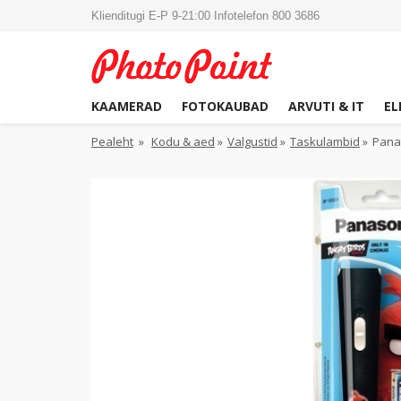
Klienditugi E-P 9-21:00 Infotelefon 800 3686
KAAMERAD
FOTOKAUBAD
ARVUTI & IT
EL
Pealeht
»
Kodu & aed
»
Valgustid
»
Taskulambid
»
Pana