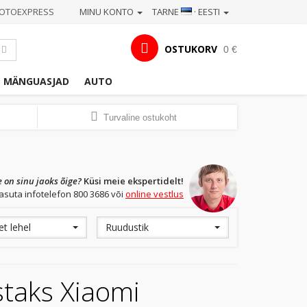
OTOEXPRESS
MINU KONTO
TARNE
· EESTI
OSTUKORV
0 €
MÄNGUASJAD
AUTO
Turvaline ostukoht
e on sinu jaoks õige?
Küsi meie ekspertidelt!
asuta infotelefon 800 3686 või
online vestlus
t lehel
Ruudustik
staks Xiaomi