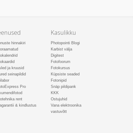
eenused
Kasulikku
nuste hinnakiri
Photopointi Blogi
toraamatud
Karbist välja
okalendrid
Digitest
okaardid
Fotofoorum
led ja kruusid
Fotokursus
red seinapildid
Küpsiste seaded
ilabor
Fotonipid
otoExpress Pro
Snäp pildipank
kumendifotod
KKK
otehnika rent
Ostujuhid
agarantii & kindlustus
Vana elektroonika
vastuvõtt