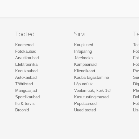
Tooted
Sirvi
T
Kaamerad
Kauplused
Tee
Fotokaubad
Infopäring
Fo
Arvutikaubad
Järelmaks
Fot
Elektroonika
Kampaaniad
Fot
Kodukaubad
Kliendikaart
Pus
Autokaubad
Kauba tagastamine
Suu
Tööriistad
Lõpumüük
Dig
Mänguasjad
Veebimüük, kõik 1€!
Ph
Spordikaubad
Kasutustingimused
Do
Ilu & tervis
Populaarsed
Fot
Droonid
Uued tooted
Lis