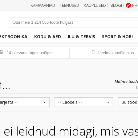
KAMPAANIAD
TEENUSED
KAUPLUSED
BLOGI
PH
|
|
|
|
EKTROONIKA
KODU & AED
ILU & TERVIS
SPORT & HOBI
14-päevane tagastusõigus
Järelmaksuvõimalus
14
...
Milline tood
T
Järjesta --
-- Laoseis --
36 toode
ei leidnud midagi, mis va