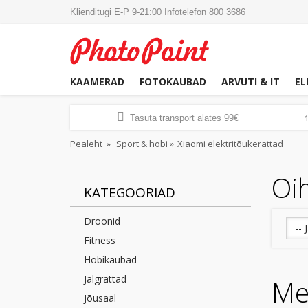
Klienditugi E-P 9-21:00 Infotelefon 800 3686
KAAMERAD
FOTOKAUBAD
ARVUTI & IT
EL
Tasuta transport alates 99€
Pealeht
»
Sport & hobi
»
Xiaomi elektritõukerattad
Oih
KATEGOORIAD
Droonid
-- 
Fitness
Hobikaubad
Jalgrattad
Me 
Jõusaal