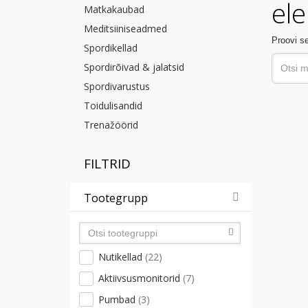
ele
Matkakaubad
Meditsiiniseadmed
Proovi se
Spordikellad
Spordirõivad & jalatsid
Spordivarustus
Toidulisandid
Trenažöörid
FILTRID
Tootegrupp
Nutikellad
(22)
Aktiivsusmonitorid
(7)
Pumbad
(3)