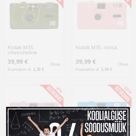
Kodak M35,
Kodak M35, roosa
oliiviroheline
39,99 €
39,99 €
Otsas
Otsas
Kuumakse al.
1,36 €
Kuumakse al.
1,36 €
-20%
-2%