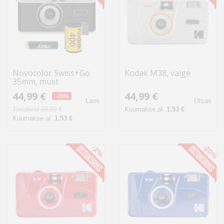
Novocolor Swiss+Go
Kodak M38, valge
35mm, must
44,99 €
44,99 €
-25%
Laos
Otsas
Tavahind 59,99 €
Kuumakse al.
1,53 €
Kuumakse al.
1,53 €
-20%
-2%