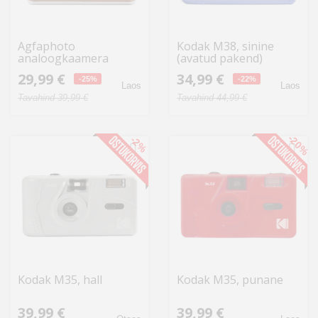
Agfaphoto
Kodak M38, sinine
analoogkaamera
(avatud pakend)
35mm, pruun
29,99 €
34,99 €
-25%
-22%
Laos
Laos
Tavahind 39,99 €
Tavahind 44,99 €
-20%
-2%
Kodak M35, hall
Kodak M35, punane
39,99 €
39,99 €