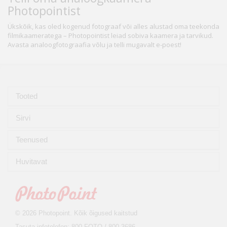
Photopointist
Ükskõik, kas oled kogenud fotograaf või alles alustad oma teekonda
filmikaameratega – Photopointist leiad sobiva kaamera ja tarvikud.
Avasta analoogfotograafia võlu ja telli mugavalt e-poest!
Tooted
Sirvi
Teenused
Huvitavat
© 2026 Photopoint. Kõik õigused kaitstud
Tasuta infotelefon: 800 FOTO / 800 3686