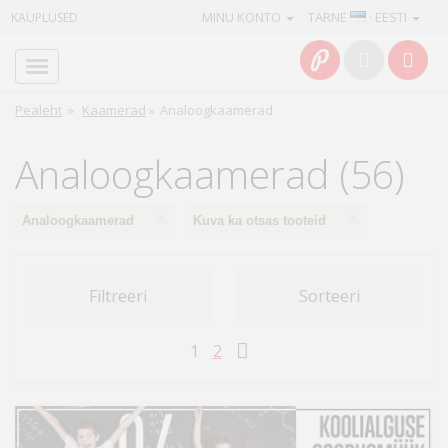
MINU KONTO
TARNE
· EESTI
KAUPLUSED
Avaleht
Info
Pealeht
»
Kaamerad
»
Analoogkaamerad
Teenused
Analoogkaamerad (56)
Kaamerad
×
×
Analoogkaamerad
Kuva ka otsas tooteid
Fotokaubad
Filtreeri
Sorteeri
Arvuti
&
1
2
IT
Elektroonika