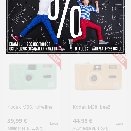
Kodak M35, lilla
Kodak M35, sinine
39,99 €
39,99 €
Otsas
Laos
Kuumakse al.
1,36 €
Kuumakse al.
1,36 €
-20%
-18%
Kodak M35, roheline
Kodak M38, beež
39,99 €
44,99 €
Laos
Laos
Kuumakse al.
1,36 €
Kuumakse al.
1,53 €