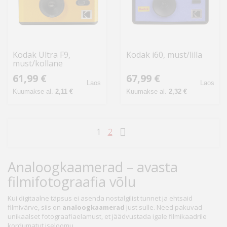
Kodak Ultra F9,
Kodak i60, must/lilla
must/kollane
61,99 €
67,99 €
Laos
Laos
Kuumakse al.
2,11 €
Kuumakse al.
2,32 €
1
2
Analoogkaamerad – avasta
filmifotograafia võlu
Kui digitaalne täpsus ei asenda nostalgilist tunnet ja ehtsaid
filmivärve, siis on
analoogkaamerad
just sulle. Need pakuvad
unikaalset fotograafiaelamust, et jäädvustada igale filmikaadrile
kordumatut iseloomu.