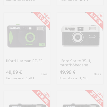
-18%
-2%
Ilford Harman EZ-35
Ilford Sprite 35-II,
must/hõbedane
49,99 €
49,99 €
Laos
Otsas
Kuumakse al.
1,70 €
Kuumakse al.
1,70 €
-22%
-22%