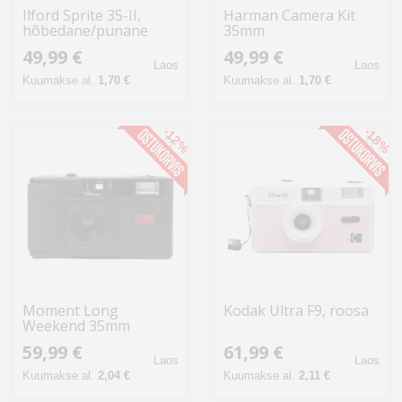
Ilford Sprite 35-II,
Harman Camera Kit
hõbedane/punane
35mm
49,99 €
49,99 €
Laos
Laos
Kuumakse al.
1,70 €
Kuumakse al.
1,70 €
-12%
-18%
Moment Long
Kodak Ultra F9, roosa
Weekend 35mm
Camera, must
59,99 €
61,99 €
Laos
Laos
Kuumakse al.
2,04 €
Kuumakse al.
2,11 €