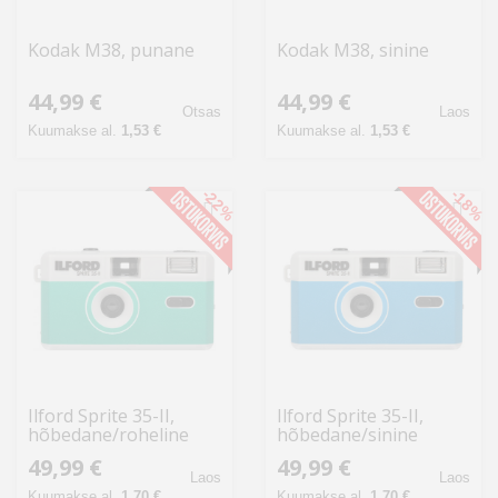
Kodak M38, punane
Kodak M38, sinine
44,99 €
44,99 €
Otsas
Laos
Kuumakse al.
1,53 €
Kuumakse al.
1,53 €
-22%
-18%
Ilford Sprite 35-II,
Ilford Sprite 35-II,
hõbedane/roheline
hõbedane/sinine
49,99 €
49,99 €
Laos
Laos
Kuumakse al.
1,70 €
Kuumakse al.
1,70 €