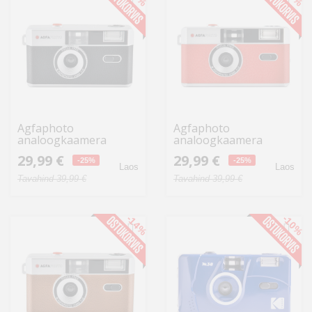
Agfaphoto
Agfaphoto
analoogkaamera
analoogkaamera
35mm, must
35mm, punane
29,99 €
29,99 €
-25%
-25%
Laos
Laos
Tavahind 39,99 €
Tavahind 39,99 €
-14%
-10%