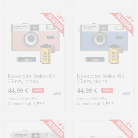
-18%
-18%
Novocolor Swiss+Go
Novocolor Swiss+Go
35mm, roosa
35mm, sinine
44,99 €
44,99 €
-25%
-25%
Laos
Laos
Tavahind 59,99 €
Tavahind 59,99 €
Kuumakse al.
1,53 €
Kuumakse al.
1,53 €
-18%
-2%