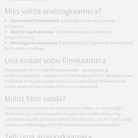
Miks valida analoogkaamera?
Autentsed filmikaadrid:
Looduslikud värvid ja pehme
tonaalsus.
Käsitsi seadistamine:
Õpi tundma valgust, säritust ja
kompositsiooni.
Nostalgiline tunnetus:
Paberfotode ja negatiivide arendamine
toob erilise naudingu.
Leia endale sobiv filmikaamera
Photopointis on lai valik filmikaameraid – alustajatele ja
professionaalidele. Valikus on nii klassikalised 35mm filmikaamerad,
keskmise formaadi kaamerad kui ka ühekordsed filmikaamerad.
Lisaks leiad siit kõik vajalikud filmid ja lisatarvikud.
Millist filmi valida?
Filmifotograafia maailm on mitmekesine. Valikus on mustvalged
filmid neile, kes armastavad kontrasti ja klassikalist ilmet, ning
värvifilmid elavate ja detailirohkete fotode jaoks. Lisaks saad valida
erineva tundlikkusega (ISO) filme vastavalt pildistamisoludele.
Telli oma analoogkaamera