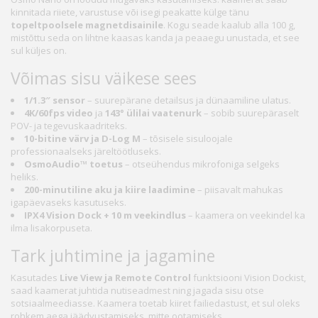
kinnitada riiete, varustuse või isegi peakatte külge tänu
topeltpoolsele magnetdisainile
. Kogu seade kaalub alla 100 g,
mistõttu seda on lihtne kaasas kanda ja peaaegu unustada, et see
sul küljes on.
Võimas sisu väikese sees
1/1.3″ sensor
– suurepärane detailsus ja dünaamiline ulatus.
4K/60fps video
ja
143° ülilai vaatenurk
– sobib suurepäraselt
POV- ja tegevuskaadriteks.
10-bitine värv ja D-Log M
– tõsisele sisuloojale
professionaalseks järeltöötluseks.
OsmoAudio™ toetus
– otseühendus mikrofoniga selgeks
heliks.
200-minutiline aku ja kiire laadimine
– piisavalt mahukas
igapäevaseks kasutuseks.
IPX4 Vision Dock + 10 m veekindlus
– kaamera on veekindel ka
ilma lisakorpuseta.
Tark juhtimine ja jagamine
Kasutades
Live View ja Remote Control
funktsiooni Vision Dockist,
saad kaamerat juhtida nutiseadmest ning jagada sisu otse
sotsiaalmeediasse. Kaamera toetab kiiret failiedastust, et sul oleks
rohkem aega jäädvustamiseks, mitte ootamiseks.