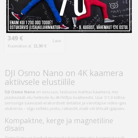
DJI Osmo Nano 128GB
349 €
Laos
Kuumakse al.
11,90 €
DJI Osmo Nano on 4K kaamera
aktiivsele elustiilile
DJI Osmo Nano
on sinu uus, taskusse mahtuv kaamera, mis
jäädvustab elu hetkede ilu 4K/60fps kvaliteedis. Uue 1/1.3-tollise
sensoriga saavutad erakordselt detailse ja värvitäpse video igas
olukorras – olgu selleks jooks, rattasõit, matk või lihtsalt igapäev.
Kompaktne, kerge ja magnetiline
disain
Osmo Nano on loodud mugavaks kasutamiseks: kaamerat saab