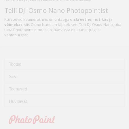
Telli DJI Osmo Nano Photopointist
Kui soovid kaamerat, mis on ühtaegu
diskreetne, nutikas ja
võimekas
, siis Osmo Nano on täpselt see. Telli DJI Osmo Nano juba
täna Photopointi e-poest ja jäädvusta elu uuest, julgest
vaatenurgast.
Tooted
Sirvi
Teenused
Huvitavat