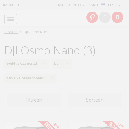
MINU KONTO
TARNE
· EESTI
KAUPLUSED
Avaleht
Info
Pealeht
»
DJI Osmo Nano
Teenused
DJI Osmo Nano (3)
Kaamerad
×
×
Seikluskaamerad
DJI
Fotokaubad
×
Kuva ka otsas tooteid
Arvuti
&
Filtreeri
Sorteeri
IT
Elektroonika
-2%
-4%