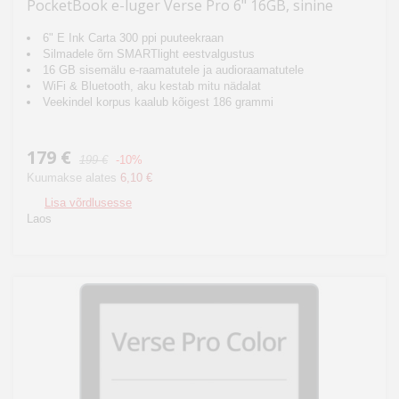
PocketBook e-luger Verse Pro 6" 16GB, sinine
6" E Ink Carta 300 ppi puuteekraan
Silmadele õrn SMARTlight eestvalgustus
16 GB sisemälu e-raamatutele ja audioraamatutele
WiFi & Bluetooth, aku kestab mitu nädalat
Veekindel korpus kaalub kõigest 186 grammi
179 €
199 €
-10%
Kuumakse alates
6,10 €
Lisa võrdlusesse
Laos