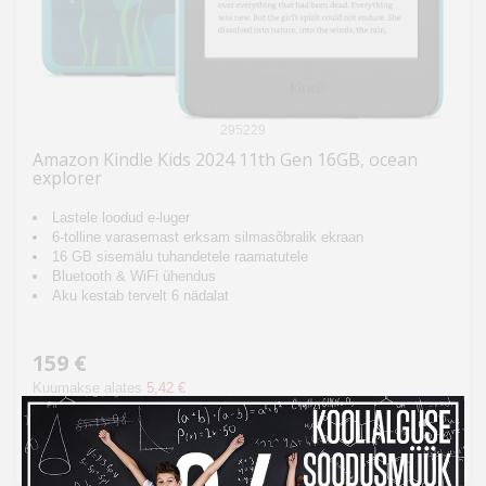
295229
Amazon Kindle Kids 2024 11th Gen 16GB, ocean
explorer
Lastele loodud e-luger
6-tolline varasemast erksam silmasõbralik ekraan
16 GB sisemälu tuhandetele raamatutele
Bluetooth & WiFi ühendus
Aku kestab tervelt 6 nädalat
159 €
Kuumakse alates
5,42 €
Lisa võrdlusesse
Laos