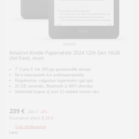
299668
Amazon Kindle Paperwhite 2024 12th Gen 16GB
(Ad-free), must
7" Carta E Ink 300 ppi puutetundlik ekraan
Nii e-raamatutele kui audioraamatutele
Reguleeritav valgustus lugemiseks igal ajal
16 GB sisemälu, Bluetooth & WiFi ühendus
Veekindel korpus & kuni 12 nädalat kestev aku
239 €
249 €
-4%
Kuumakse alates
8,15 €
Lisa võrdlusesse
Laos