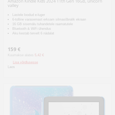
Amazon Kindle Kids 2024 11th Gen 16GB, unicorn
valley
Lastele loodud e-luger
6-tolline varasemast erksam silmasõbralik ekraan
16 GB sisemälu tuhandetele raamatutele
Bluetooth & WiFi ühendus
Aku kestab tervelt 6 nädalat
159 €
Kuumakse alates
5,42 €
Lisa võrdlusesse
Laos