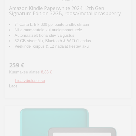
296673
Amazon Kindle Paperwhite 2024 12th Gen
Signature Edition 32GB, roosa/metallic raspberry
7" Carta E Ink 300 ppi puutetundlik ekraan
Nii e-raamatutele kui audioraamatutele
Automaatselt kohanduv valgustus
32 GB sisemälu, Bluetooth & WiFi ühendus
Veekindel korpus & 12 nädalat kestev aku
259 €
Kuumakse alates
8,83 €
Lisa võrdlusesse
Laos