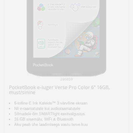
296859
PocketBook e-luger Verse Pro Color 6" 16GB,
must/sinine
6-tolline E Ink Kaleido™ 3 värviline ekraan
Nii e-raamatutele kui audioraamatutele
Silmadele õrn SMARTlight eestvalgustus
16 GB sisemälu, WiFi & Bluetooth
Aku peab ühe laadimisega vastu terve kuu