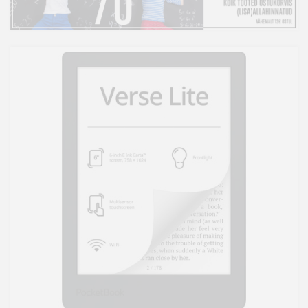
Kodu
&
aed
Ilu
&
tervis
Sport
&
hobi
Mänguasjad
Auto