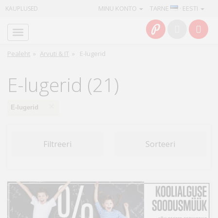
MINU KONTO
TARNE
· EESTI
KAUPLUSED
Avaleht
Info
Pealeht
»
Arvuti & IT
»
E-lugerid
Teenused
E-lugerid (21)
Kaamerad
×
E-lugerid
Fotokaubad
Filtreeri
Sorteeri
Arvuti
&
IT
Elektroonika