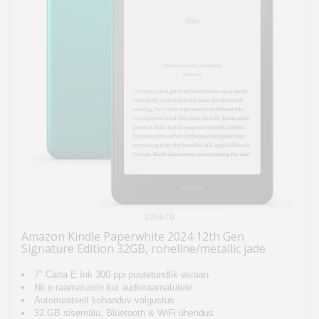
296670
Amazon Kindle Paperwhite 2024 12th Gen
Signature Edition 32GB, roheline/metallic jade
7" Carta E Ink 300 ppi puutetundlik ekraan
Nii e-raamatutele kui audioraamatutele
Automaatselt kohanduv valgustus
32 GB sisemälu, Bluetooth & WiFi ühendus