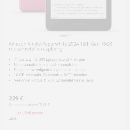
298977
Amazon Kindle Paperwhite 2024 12th Gen 16GB,
roosa/metallic raspberry
7" Carta E Ink 300 ppi puutetundlik ekraan
Nii e-raamatutele kui audioraamatutele
Reguleeritav valgustus lugemiseks igal ajal
16 GB sisemälu, Bluetooth & WiFi ühendus
Veekindel korpus & kuni 12 nädalat kestev aku
229 €
Kuumakse alates
7,81 €
Lisa võrdlusesse
Laos