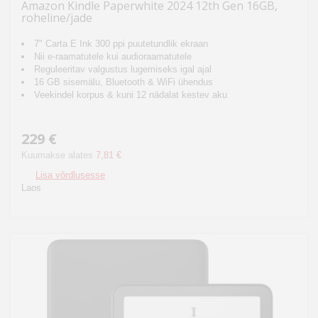
Amazon Kindle Paperwhite 2024 12th Gen 16GB,
roheline/jade
7" Carta E Ink 300 ppi puutetundlik ekraan
Nii e-raamatutele kui audioraamatutele
Reguleeritav valgustus lugemiseks igal ajal
16 GB sisemälu, Bluetooth & WiFi ühendus
Veekindel korpus & kuni 12 nädalat kestev aku
229 €
Kuumakse alates
7,81 €
Lisa võrdlusesse
Laos