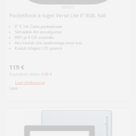
308322
PocketBook e-luger Verse Lite 6" 8GB, hall
6" E Ink Carta puuteekraan
Silmadele õrn esivalgustus
WiFi ja 8 GB sisemälu
Aku kestab ühe laadimisega terve kuu
Kaalub kõigest 170 grammi
119 €
Kuumakse alates
4,06 €
Lisa võrdlusesse
Laos