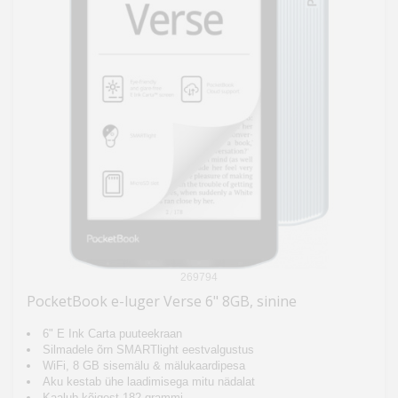
269794
PocketBook e-luger Verse 6" 8GB, sinine
6" E Ink Carta puuteekraan
Silmadele õrn SMARTlight eestvalgustus
WiFi, 8 GB sisemälu & mälukaardipesa
Aku kestab ühe laadimisega mitu nädalat
Kaalub kõigest 182 grammi