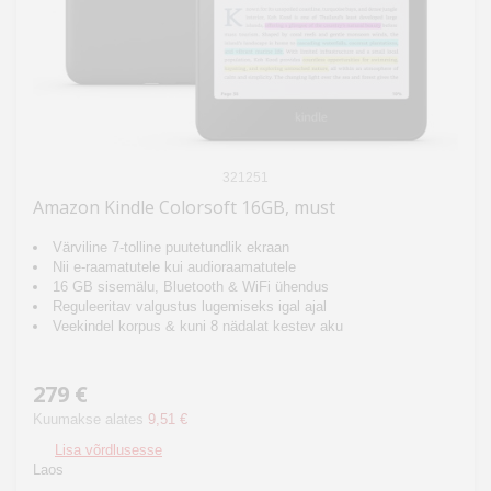
321251
Amazon Kindle Colorsoft 16GB, must
Värviline 7-tolline puutetundlik ekraan
Nii e-raamatutele kui audioraamatutele
16 GB sisemälu, Bluetooth & WiFi ühendus
Reguleeritav valgustus lugemiseks igal ajal
Veekindel korpus & kuni 8 nädalat kestev aku
279 €
Kuumakse alates
9,51 €
Lisa võrdlusesse
Laos