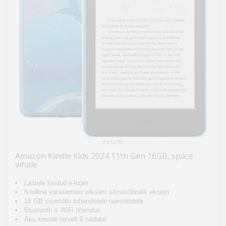
295230
Amazon Kindle Kids 2024 11th Gen 16GB, space
whale
Lastele loodud e-luger
6-tolline varasemast erksam silmasõbralik ekraan
16 GB sisemälu tuhandetele raamatutele
Bluetooth & WiFi ühendus
Aku kestab tervelt 6 nädalat