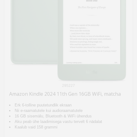
295227
Amazon Kindle 2024 11th Gen 16GB WiFi, matcha
Erk 6-tolline puutetundlik ekraan
Nii e-raamatutele kui audioraamatutele
16 GB sisemälu, Bluetooth & WiFi ühendus
Aku peab ühe laadimisega vastu tervelt 6 nädalat
Kaalub vaid 158 grammi