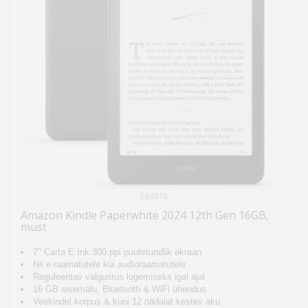
298976
Amazon Kindle Paperwhite 2024 12th Gen 16GB,
must
7" Carta E Ink 300 ppi puutetundlik ekraan
Nii e-raamatutele kui audioraamatutele
Reguleeritav valgustus lugemiseks igal ajal
16 GB sisemälu, Bluetooth & WiFi ühendus
Veekindel korpus & kuni 12 nädalat kestev aku