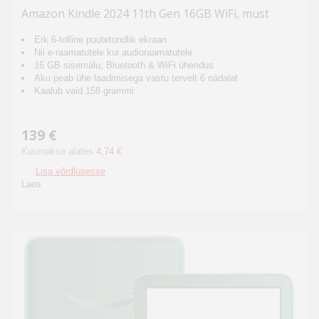
Amazon Kindle 2024 11th Gen 16GB WiFi, must
Erk 6-tolline puutetundlik ekraan
Nii e-raamatutele kui audioraamatutele
16 GB sisemälu, Bluetooth & WiFi ühendus
Aku peab ühe laadimisega vastu tervelt 6 nädalat
Kaalub vaid 158 grammi
139 €
Kuumakse alates
4,74 €
Lisa võrdlusesse
Laos