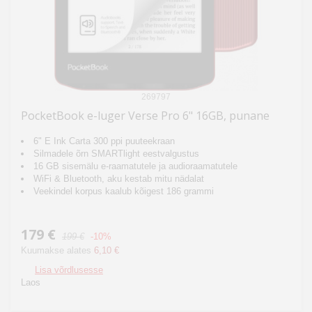
269797
PocketBook e-luger Verse Pro 6" 16GB, punane
6" E Ink Carta 300 ppi puuteekraan
Silmadele õrn SMARTlight eestvalgustus
16 GB sisemälu e-raamatutele ja audioraamatutele
WiFi & Bluetooth, aku kestab mitu nädalat
Veekindel korpus kaalub kõigest 186 grammi
179 €
199 €
-10%
Kuumakse alates
6,10 €
Lisa võrdlusesse
Laos