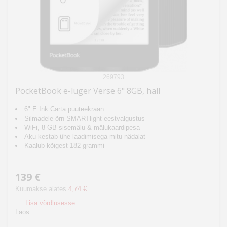
269793
PocketBook e-luger Verse 6" 8GB, hall
6" E Ink Carta puuteekraan
Silmadele õrn SMARTlight eestvalgustus
WiFi, 8 GB sisemälu & mälukaardipesa
Aku kestab ühe laadimisega mitu nädalat
Kaalub kõigest 182 grammi
139 €
Kuumakse alates
4,74 €
Lisa võrdlusesse
Laos