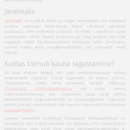
järelmaksu võimalusi.
Järelmaks
Järelmaks
on soodne, lihtne ja mugav lisavõimalus, kui ihaldatud
toodete ostmiseks konkreetsel hetkel rahalised vahendid
puuduvad. Selle taotlemise protsess on lihtne - ostukorvis tuleb
makseviisiks valida “Maksa järelmaksuga” ning seejärel täita kõik
vajalikud väljad. Esinduskaupluses kohapeal tuleks järelmaksu
soovist märku anda müügikonsultandile, kes vormistab kiirelt
lepingu.
Kuidas toimub kauba tagastamine?
Nii nagu eelpool öeldud, siis saab veebikaubamajast tellitud
toote/tooted vajaduse korral tagastada 14 päeva jooksul.
Tagastamiseks tuleks need toimetada ükskõik millisesse
Photopointi esinduskauplusesse
või saata meieni
kulleri/pakiautomaadi abil. Tagastatud kaup peab olema
täiskomplektne, originaalpakendis ja kasutusjälgedeta. Tagastuse
juurde peavad olema lisatud ostu tõendav dokument ning täidetud
tagastamisvorm
.
Sadade tuhandete toodetega Photopointi veebikaubamaja on
turvaline ja alati avatud ostukoht, mis tituleeriti 2016. aastal Eesti E-
kaubanduse Liidu poolt Eesti kõige kasutajasõbralikumaks e-