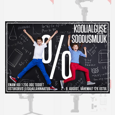
DJI RS 4 Pro Combo
DJI RS 5
(2026)
1 359 €
569 €
Laos
Laos
Kuumakse al.
46,32 €
Kuumakse al.
19,39 €
-4%
-4%