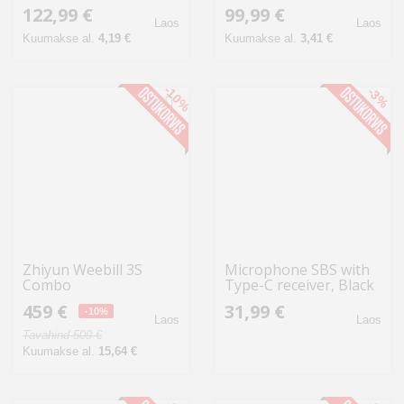
stabilisaator
122,99 €
99,99 €
Laos
Laos
Kuumakse al.
4,19 €
Kuumakse al.
3,41 €
-10%
-3%
Zhiyun Weebill 3S
Microphone SBS with
Combo
Type-C receiver, Black
459 €
31,99 €
-10%
Laos
Laos
Tavahind 509 €
Kuumakse al.
15,64 €