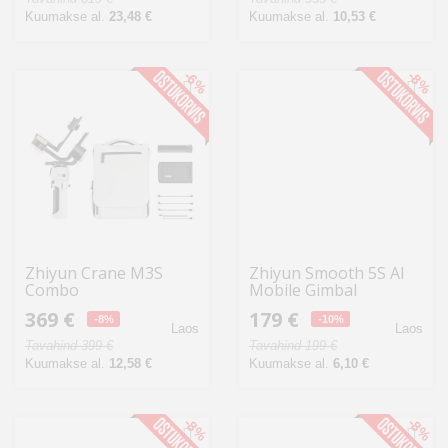
Kuumakse al.
23,48 €
Kuumakse al.
10,53 €
-6%
-8%
Zhiyun Crane M3S
Zhiyun Smooth 5S AI
Combo
Mobile Gimbal
369 €
179 €
-8%
-10%
Laos
Laos
Tavahind 399 €
Tavahind 199 €
Kuumakse al.
12,58 €
Kuumakse al.
6,10 €
-8%
-8%