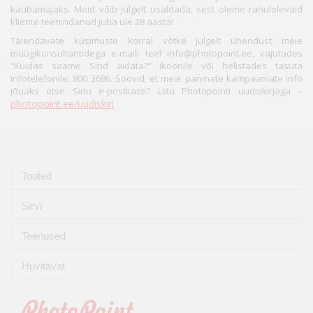
kaubamajaks. Meid võib julgelt usaldada, sest oleme rahulolevaid
kliente teenindanud juba üle 28 aasta!
Täiendavate küsimuste korral võtke julgelt ühendust meie
müügikonsultantidega e-maili teel info@photopoint.ee, vajutades
“Kuidas saame Sind aidata?” ikoonile või helistades tasuta
infotelefonile: 800 3686. Soovid, et meie parimate kampaaniate info
jõuaks otse Sinu e-postkasti? Liitu Photopointi uudiskirjaga –
photopoint.ee/uudiskiri
Tooted
Sirvi
Teenused
Huvitavat