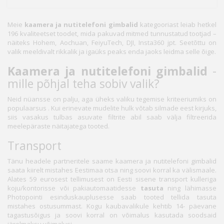
Meie
kaamera ja nutitelefoni gimbalid
kategooriast leiab hetkel
196 kvaliteetset toodet, mida pakuvad mitmed tunnustatud tootjad –
näiteks Hohem, Aochuan, FeiyuTech, DJI, Insta360 jpt. Seetõttu on
valik meeldivalt rikkalik ja igaüks peaks enda jaoks leidma selle õige.
Kaamera ja nutitelefoni gimbalid
-
mille põhjal teha sobiv valik?
Neid nüansse on palju, aga üheks valiku tegemise kriteeriumiks on
populaarsus . Kui erinevate mudelite hulk võtab silmade eest kirjuks,
siis vasakus tulbas asuvate filtrite abil saab välja filtreerida
meelepäraste näitajatega tooted.
Transport
Tänu headele partneritele saame kaamera ja nutitelefoni gimbalid
saata kiirelt mistahes Eestimaa otsa ning soovi korral ka välismaale.
Alates 59 eurosest tellimusest on Eesti sisene transport kulleriga
koju/kontorisse või pakiautomaatidesse
tasuta
ning lähimasse
Photopointi esinduskauplusesse saab tooted tellida tasuta
mistahes ostusummast. Kogu kaubavalikule kehtib 14- päevane
tagastusõigus ja soovi korral on võimalus kasutada soodsaid