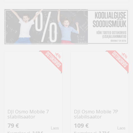
Kodu
&
aed
Ilu
&
tervis
-4%
-4%
Sport
&
hobi
Mänguasjad
DJI Osmo Mobile 7
DJI Osmo Mobile 7P
Auto
stabilisaator
stabilisaator
79 €
109 €
Laos
Laos