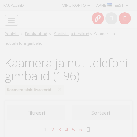
MINU KONTO
TARNE
· EESTI
KAUPLUSED
Avaleht
Info
Pealeht
»
Fotokaubad
»
Statiivid ja tarvikud
»
Kaamera ja
nutitelefoni gimbalid
Teenused
Kaamera ja nutitelefoni
Kaamerad
gimbalid (196)
Fotokaubad
×
Kaamera stabilisaatorid
Arvuti
&
IT
Filtreeri
Sorteeri
Elektroonika
1
2
3
4
5
6