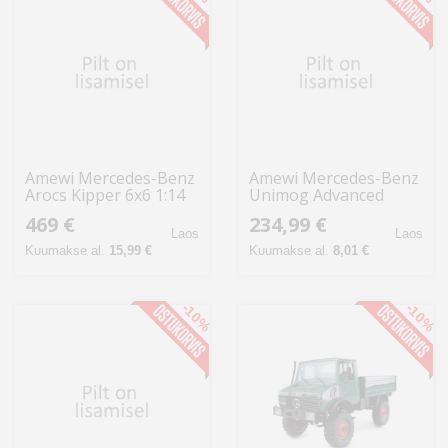
Amewi Mercedes-Benz
Amewi Mercedes-Benz
Arocs Kipper 6x6 1:14
Unimog Advanced
RTR anthrazit
4WD 1:12 RTR orange
469 €
234,99 €
Laos
Laos
Kuumakse al.
15,99 €
Kuumakse al.
8,01 €
-10%
-10%