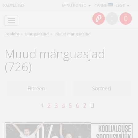
MINU KONTO
TARNE
· EESTI
KAUPLUSED
Avaleht
Info
Pealeht
»
Mänguasjad
»
Muud mänguasjad
Teenused
Muud mänguasjad
Kaamerad
(726)
Fotokaubad
Filtreeri
Sorteeri
Arvuti
&
1
2
3
4
5
6
7
IT
Elektroonika