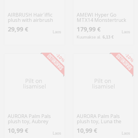
AIRBRUSH Hair´iffic
AMEWI Hyper Go
plush with airbrush
MTX14 Monstertruck
Squish Pal
brushless 4WD 1:14
29,99 €
179,99 €
RTR
Laos
Laos
Kuumakse al.
6,13 €
-10%
-10%
AURORA Palm Pals
AURORA Palm Pals
plush toy, Aubrey
plush toy, Luna the
Eggplant, 12 cm
Bat, 12 cm
10,99 €
10,99 €
Laos
Laos