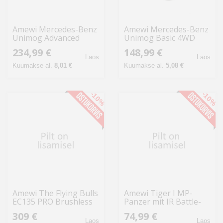
Amewi Mercedes-Benz
Amewi Mercedes-Benz
Unimog Advanced
Unimog Basic 4WD
4WD 1:12 RTR petrol
1:12 RTR grün
234,99 €
148,99 €
Laos
Laos
Kuumakse al.
8,01 €
Kuumakse al.
5,08 €
-10%
-10%
Amewi The Flying Bulls
Amewi Tiger I MP-
EC135 PRO Brushless
Panzer mit IR Battle-
6-Kanal Helikopte
Funktion 1:24 RTR
309 €
74,99 €
Laos
Laos