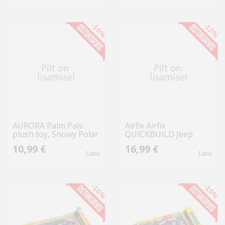
-10%
-12%
AURORA Palm Pals
Airfix Airfix
plush toy, Snowy Polar
QUICKBUILD Jeep
Bear, 12 cm
&amp;#039;Quicksand&am
10,99 €
16,99 €
Concept
Laos
Laos
-10%
-10%