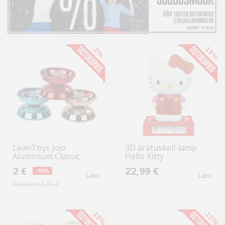
Kodu
&
aed
-16%
-2%
Ilu
&
tervis
Sport
&
hobi
LeanToys jojo
3D äratuskell-lamp
Aluminium Classic
Hello Kitty
Mänguasjad
Yoyo, assortii
2 €
22,99 €
-50%
Laos
Laos
Tavahind 3,99 €
Auto
-10%
-12%