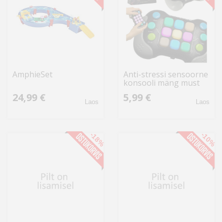
AmphieSet
Anti-stressi sensoorne
konsooli mäng must
24,99 €
5,99 €
Laos
Laos
-18%
-10%