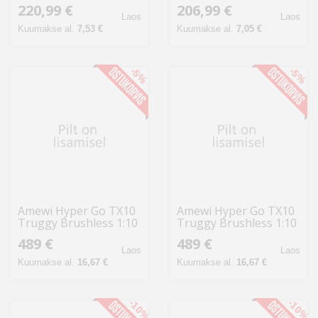
Rallye/Drift 4WD 1:14
Integrale Rallye/Drift
220,99 €
206,99 €
RTR
4WD 1:
Laos
Laos
Kuumakse al.
7,53 €
Kuumakse al.
7,05 €
-5%
-5%
Amewi Hyper Go TX10
Amewi Hyper Go TX10
Truggy Brushless 1:10
Truggy Brushless 1:10
RTR grau
RTR rot
489 €
489 €
Laos
Laos
Kuumakse al.
16,67 €
Kuumakse al.
16,67 €
-10%
-10%