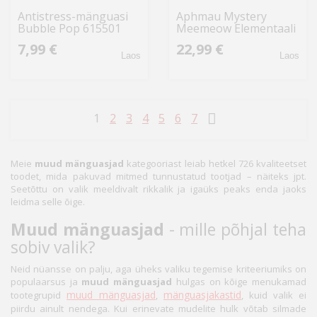
Antistress-mänguasi
Aphmau Mystery
Bubble Pop 615501
Meemeow Elementaali
Hahmopakkaus, 5 kpl
7,99 €
22,99 €
Laos
Laos
1
2
3
4
5
6
7
Meie
muud mänguasjad
kategooriast leiab hetkel 726 kvaliteetset
toodet, mida pakuvad mitmed tunnustatud tootjad – näiteks jpt.
Seetõttu on valik meeldivalt rikkalik ja igaüks peaks enda jaoks
leidma selle õige.
Muud mänguasjad
- mille põhjal teha
sobiv valik?
Neid nüansse on palju, aga üheks valiku tegemise kriteeriumiks on
populaarsus ja
muud mänguasjad
hulgas on kõige menukamad
muud mänguasjad
mänguasjakastid
tootegrupid
,
, kuid valik ei
piirdu ainult nendega. Kui erinevate mudelite hulk võtab silmade