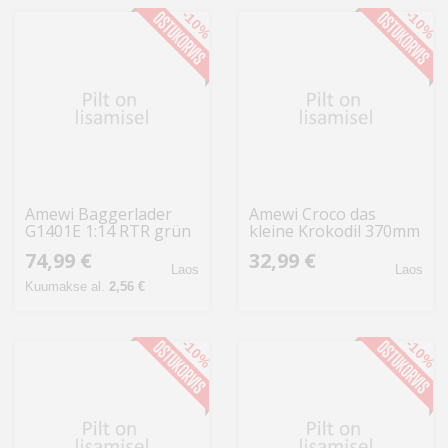
-10%
-10%
Amewi Baggerlader
Amewi Croco das
G1401E 1:14 RTR grün
kleine Krokodil 370mm
4-Kanal RTR
74,99 €
32,99 €
Laos
Laos
Kuumakse al.
2,56 €
-10%
-10%