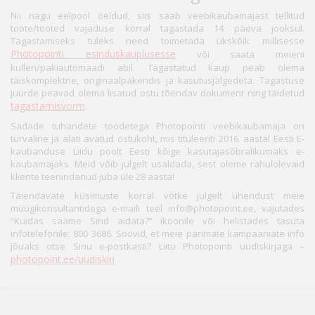
Nii nagu eelpool öeldud, siis saab veebikaubamajast tellitud
toote/tooted vajaduse korral tagastada 14 päeva jooksul.
Tagastamiseks tuleks need toimetada ükskõik millisesse
Photopointi esinduskauplusesse
või saata meieni
kulleri/pakiautomaadi abil. Tagastatud kaup peab olema
täiskomplektne, originaalpakendis ja kasutusjälgedeta. Tagastuse
juurde peavad olema lisatud ostu tõendav dokument ning täidetud
tagastamisvorm
.
Sadade tuhandete toodetega Photopointi veebikaubamaja on
turvaline ja alati avatud ostukoht, mis tituleeriti 2016. aastal Eesti E-
kaubanduse Liidu poolt Eesti kõige kasutajasõbralikumaks e-
kaubamajaks. Meid võib julgelt usaldada, sest oleme rahulolevaid
kliente teenindanud juba üle 28 aasta!
Täiendavate küsimuste korral võtke julgelt ühendust meie
müügikonsultantidega e-maili teel info@photopoint.ee, vajutades
“Kuidas saame Sind aidata?” ikoonile või helistades tasuta
infotelefonile: 800 3686. Soovid, et meie parimate kampaaniate info
jõuaks otse Sinu e-postkasti? Liitu Photopointi uudiskirjaga –
photopoint.ee/uudiskiri