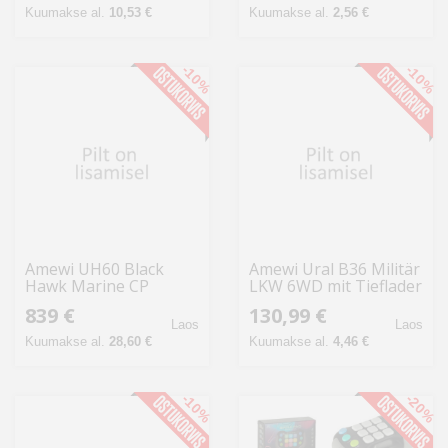
Kuumakse al.
10,53 €
Kuumakse al.
2,56 €
-10%
-10%
Amewi UH60 Black
Amewi Ural B36 Militär
Hawk Marine CP
LKW 6WD mit Tieflader
Helikopter 6G/3D GPS
1:16 RTR grün
839 €
130,99 €
RTF
Laos
Laos
Kuumakse al.
28,60 €
Kuumakse al.
4,46 €
-10%
-20%