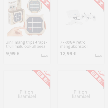
3in1 mäng trips-traps-
77-098# retro
trull mälu öökull beež
mängukonsool
püstoliga
9,99 €
12,99 €
Laos
Laos
-10%
-10%