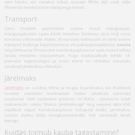
eest kirjuks, siis vasakus tulbas asuvate filtrite abil saab välja
filtreerida meelepäraste näitajatega tooted.
Transport
Tänu headele partneritele saame muud mänguasjad,
mänguasjakastid saata kiirelt mistahes Eestimaa otsa ning soovi
korral ka välismaale. Alates 59 eurosest tellimusest on Eesti sisene
transport kulleriga koju/kontorisse või pakiautomaatidesse
tasuta
ning lähimasse Photopointi esinduskauplusesse saab tooted tellida
tasuta mistahes ostusummast. Kogu kaubavalikule kehtib 14-
päevane tagastusõigus ja soovi korral on võimalus kasutada
soodsaid järelmaksu võimalusi.
Järelmaks
Järelmaks
on soodne, lihtne ja mugav lisavõimalus, kui ihaldatud
toodete ostmiseks konkreetsel hetkel rahalised vahendid
puuduvad. Selle taotlemise protsess on lihtne - ostukorvis tuleb
makseviisiks valida “Maksa järelmaksuga” ning seejärel täita kõik
vajalikud väljad. Esinduskaupluses kohapeal tuleks järelmaksu
soovist märku anda müügikonsultandile, kes vormistab kiirelt
lepingu.
Kuidas toimub kauba tagastamine?