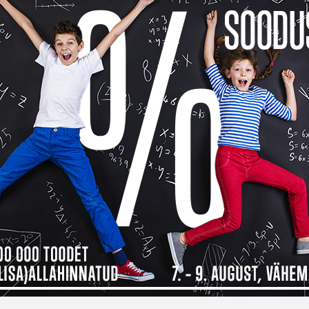
ei leidnud midagi, mis va
velarvutid otsingule
otud toodet või üldisemat nimetust.