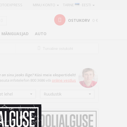
OTOEXPRESS
MINU KONTO
TARNE
· EESTI
OSTUKORV
0 €
MÄNGUASJAD
AUTO
Turvaline ostukoht
e on sinu jaoks õige?
Küsi meie ekspertidelt!
asuta infotelefon 800 3686 või
online vestlus
t lehel
Ruudustik