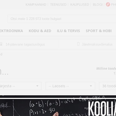
KAMPAANIAD
TEENUSED
KAUPLUSED
BLOGI
PH
|
|
|
|
EKTROONIKA
KODU & AED
ILU & TERVIS
SPORT & HOBI
14-päevane tagastusõigus
Järelmaksuvõimalus
14
id
...
Milline tood
T
Järjesta --
-- Laoseis --
36 toode