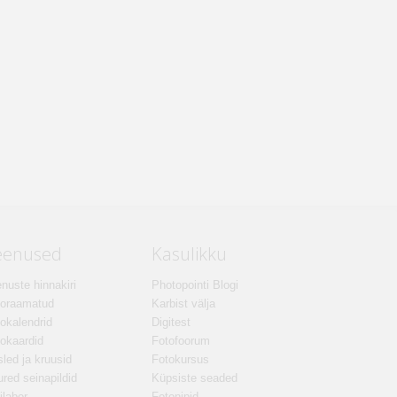
eenused
Kasulikku
nuste hinnakiri
Photopointi Blogi
toraamatud
Karbist välja
okalendrid
Digitest
okaardid
Fotofoorum
led ja kruusid
Fotokursus
red seinapildid
Küpsiste seaded
ilabor
Fotonipid