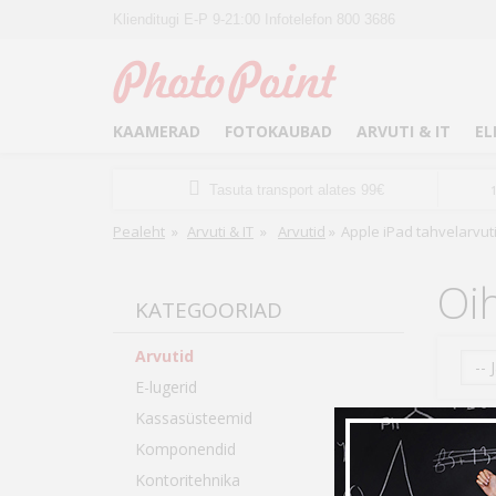
Klienditugi E-P 9-21:00 Infotelefon 800 3686
KAAMERAD
FOTOKAUBAD
ARVUTI & IT
EL
Tasuta transport alates 99€
Pealeht
»
Arvuti & IT
»
Arvutid
»
Apple iPad tahvelarvut
Oih
KATEGOORIAD
Arvutid
-- 
E-lugerid
Kassasüsteemid
Komponendid
Kontoritehnika