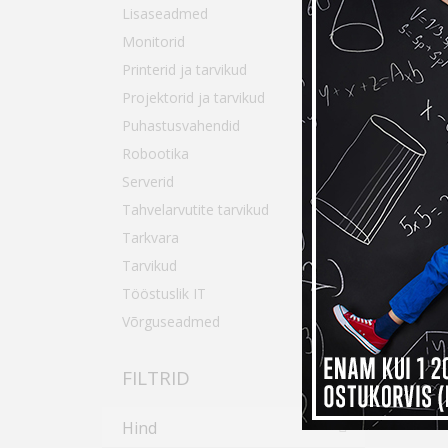
Lisaseadmed
Monitorid
Printerid ja tarvikud
Projektorid ja tarvikud
Puhastusvahendid
Robootika
Serverid
Tahvelarvutite tarvikud
Me 
Tarkvara
Tarvikud
tah
Tööstuslik IT
Võrguseadmed
Proovi se
FILTRID
Hind