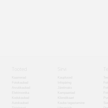
Tooted
Sirvi
T
Kaamerad
Kauplused
Tee
Fotokaubad
Infopäring
Fo
Arvutikaubad
Järelmaks
Fot
Elektroonika
Kampaaniad
Fot
Kodukaubad
Kliendikaart
Pus
Autokaubad
Kauba tagastamine
Suu
Tööriistad
Lõpumüük
Dig