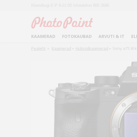
Klienditugi E-P 9-21:00 Infotelefon 800 3686
KAAMERAD
FOTOKAUBAD
ARVUTI & IT
EL
Pealeht
»
Kaamerad
»
Hübriidkaamerad
»
Sony a7S III 