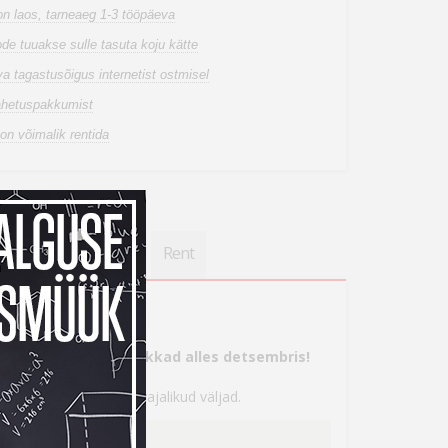
n laos, tarneaeg 1-3 tööpäeva
de tuuakse sulle tasuta koju kätte
a tagastusõigus internetist ostmisel
ahetuspakkumist
on võimalik rentida
einfo
Saadavus
Rent
s
tte, aga maksma hakkad alles detsembris!
 seejärel täita kõik vajalikud väljad.