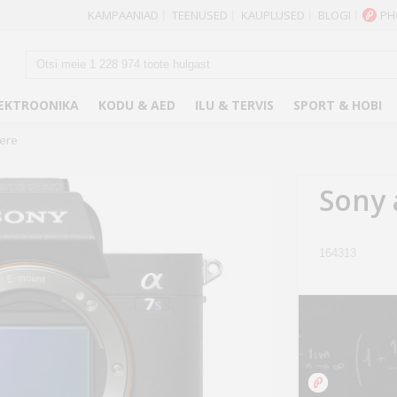
KAMPAANIAD
TEENUSED
KAUPLUSED
BLOGI
PH
|
|
|
|
EKTROONIKA
KODU & AED
ILU & TERVIS
SPORT & HOBI
kere
Sony 
164313