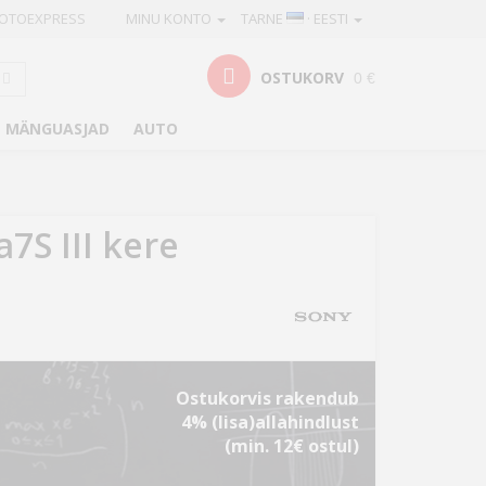
OTOEXPRESS
MINU KONTO
TARNE
· EESTI
OSTUKORV
0 €
MÄNGUASJAD
AUTO
a7S III kere
Ostukorvis rakendub
4% (lisa)allahindlust
(min. 12€ ostul)