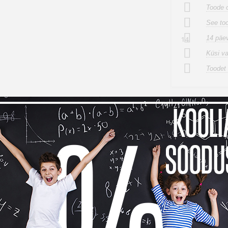
Toode o
See too
14 päev
14
Küsi v
Toodet 
Kokkusobivad tooted
Sooduskomplektid
Tarn
24
1
 maksad kauba eest alles detsembri
ma, siis
Inbank järelmaksu abiga saad soovitud kauba kohe kä
bamaja ostukorvis tuleb makseviisiks valida “Maksa järelmaksuga” ning