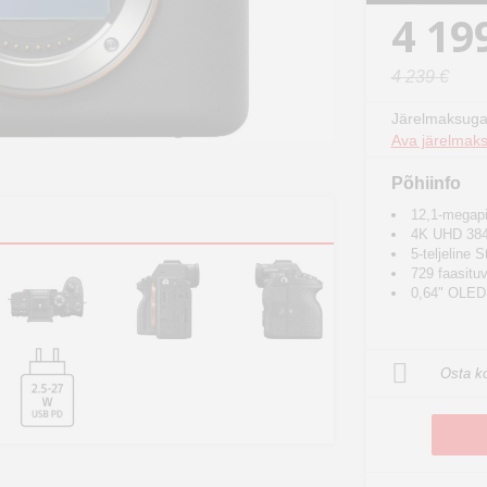
4 19
4 239 €
Järelmaksuga
Ava järelmaks
Põhiinfo
12,1-megap
4K UHD 384
5-teljeline 
729 faasitu
0,64" OLED p
Osta ko