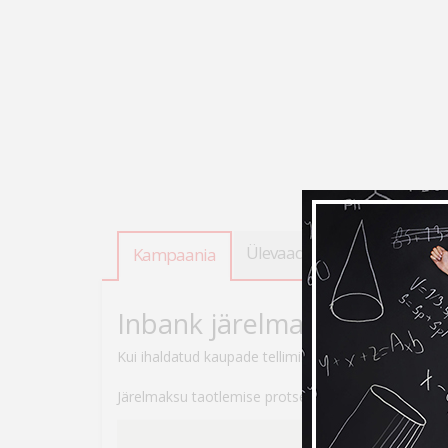
Ülevaade
Tooteandmed
Kampaania
Inbank järelmaksuga ostes
Kui ihaldatud kaupade tellimiseks peaks raha nappi
Järelmaksu taotlemise protsess on lihtne – veebikau