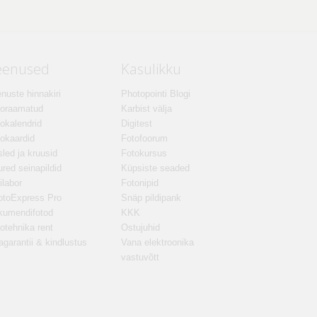
eenused
Kasulikku
nuste hinnakiri
Photopointi Blogi
toraamatud
Karbist välja
okalendrid
Digitest
okaardid
Fotofoorum
led ja kruusid
Fotokursus
red seinapildid
Küpsiste seaded
ilabor
Fotonipid
otoExpress Pro
Snäp pildipank
kumendifotod
KKK
otehnika rent
Ostujuhid
agarantii & kindlustus
Vana elektroonika
vastuvõtt