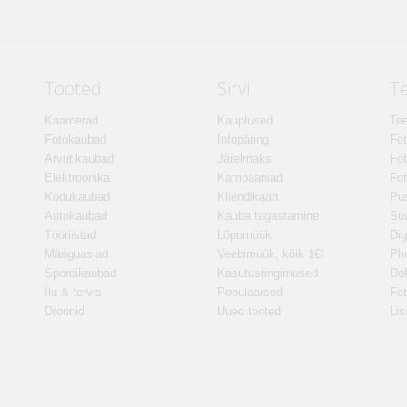
Tooted
Sirvi
T
Kaamerad
Kauplused
Tee
Fotokaubad
Infopäring
Fo
Arvutikaubad
Järelmaks
Fot
Elektroonika
Kampaaniad
Fot
Kodukaubad
Kliendikaart
Pus
Autokaubad
Kauba tagastamine
Suu
Tööriistad
Lõpumüük
Dig
Mänguasjad
Veebimüük, kõik 1€!
Ph
Spordikaubad
Kasutustingimused
Do
Ilu & tervis
Populaarsed
Fot
Droonid
Uued tooted
Lis