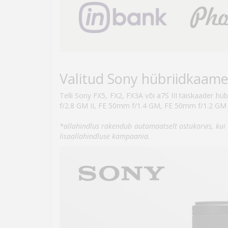
Valitud Sony hübriidkaame
Telli Sony FX5, FX2, FX3A või a7S III täiskaader
f/2.8 GM II, FE 50mm f/1.4 GM, FE 50mm f/1.2 GM 
*allahindlus rakendub automaatselt ostukorvis, kui
lisaallahindluse kampaania.