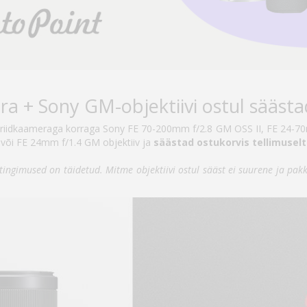
ra + Sony GM-objektiivi ostul sääst
 hübriidkaameraga korraga Sony FE 70-200mm f/2.8 GM OSS II, FE 24-
või FE 24mm f/1.4 GM objektiiv ja
säästad ostukorvis
tellimuselt
 tingimused on täidetud. Mitme objektiivi ostul sääst ei suurene ja pa