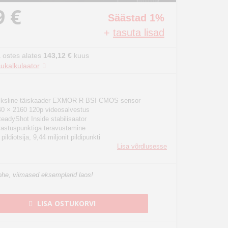
9 €
Säästad 1%
+
tasuta lisad
 ostes alates
143,12 €
kuus
ukalkulaator
iksline täiskaader EXMOR R BSI CMOS sensor
0 × 2160 120p videosalvestus
SteadyShot Inside stabilisaator
vastuspunktiga teravustamine
ildiotsija, 9,44 miljonit pildipunkti
Lisa võrdlusesse
he, viimased eksemplarid laos!
LISA OSTUKORVI