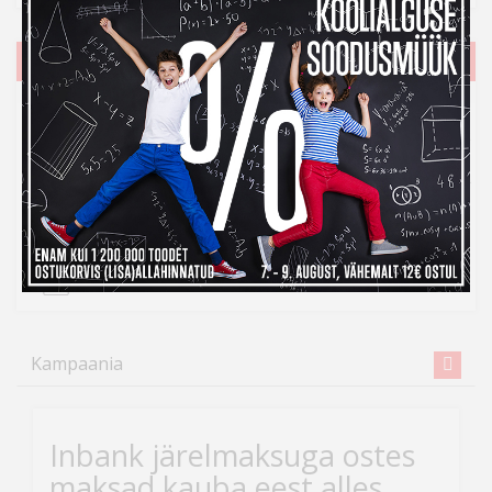
Tootefotod
Kampaania
Inbank järelmaksuga ostes
maksad kauba eest alles