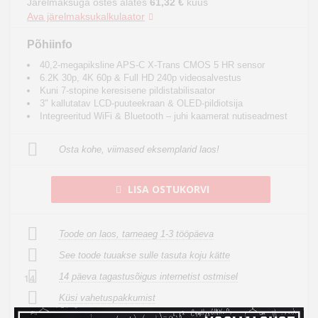
Järelmaksuga ostes alates
61,32 €
kuus
Ava järelmaksukalkulaator
Põhiinfo
40,2-megapiksline APS-C X-Trans CMOS 5 HR sensor
6.2K 30p, 4K 60p & Full HD 240p videosalvestus
Kuni 7-stopine keresisene pildistabilisaator
3" kallutatav LCD-puuteekraan & OLED-pildiotsija
Integreeritud WiFi & Bluetooth – juhi kaamerat nutiseadmest
Osta kohe, viimased eksemplarid laos!
LISA OSTUKORVI
Toode on laos, tarneaeg 1-3 tööpäeva
See toode tuuakse sulle tasuta koju kätte
14 päeva tagastusõigus internetist ostmisel
14
Küsi vahetuspakkumist