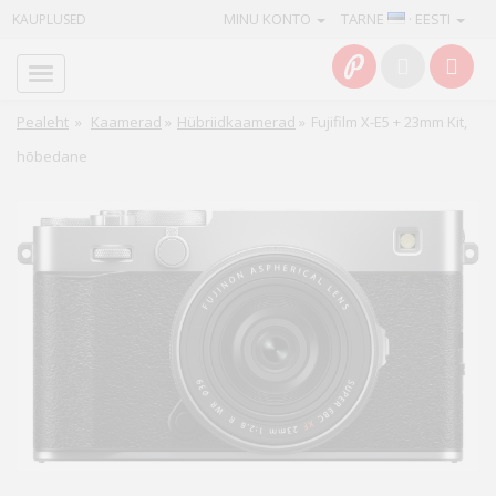
MINU KONTO
TARNE
· EESTI
KAUPLUSED
Avaleht
Info
Pealeht
»
Kaamerad
»
Hübriidkaamerad
»
Fujifilm X-E5 + 23mm Kit,
hõbedane
Teenused
Kaamerad
Fotokaubad
Arvuti
&
IT
Elektroonika