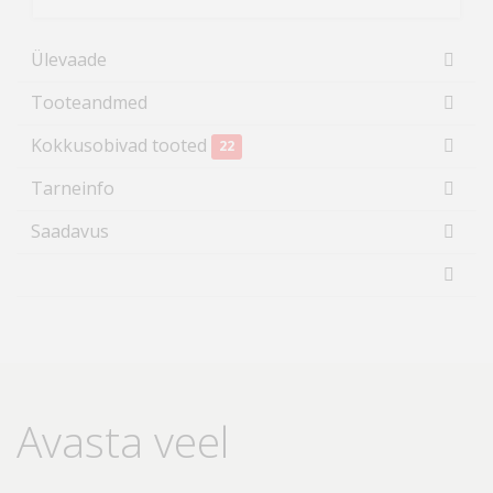
Ülevaade
Tooteandmed
Kokkusobivad tooted
22
Tarneinfo
Saadavus
Avasta veel