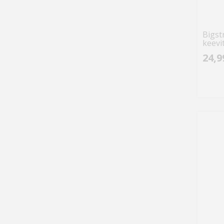
Bigst
keevi
24,9