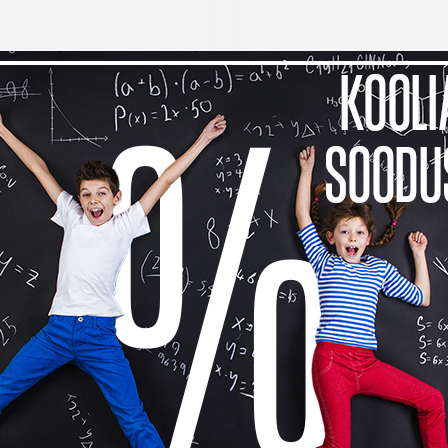
4# plastiku keevitusseade
75 mm soojendushülss
q karp
9 €
34,99 €
Lisa võrdlusesse
Lisa võr
Laos
La
-12%