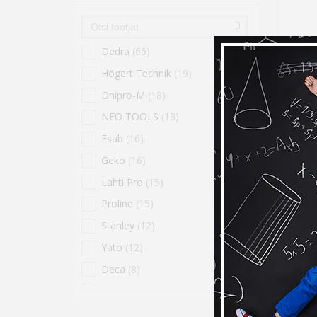
Dedra
(65)
53-06
60w h
Högert Technik
(19)
19,9
Dnipro-M
(18)
NEO TOOLS
(18)
Esab
(16)
Geko
(16)
Lahti Pro
(15)
Proline
(15)
Stanley
(12)
Yato
(12)
Deca
(8)
Express
(8)
CHE40
(6)