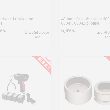
polaar-kruviklemm,
40 mm düüs põletitele 600
ne
60041, 60042 proline
9 €
6,99 €
Lisa võrdlusesse
Lisa võr
Laos
La
-10%