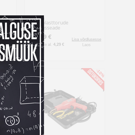
900W plasttorude
keevitusseade
125,99 €
dlusesse
Lisa võrdlusesse
Kuumakse al.
4,29 €
os
Laos
-16%
-10%