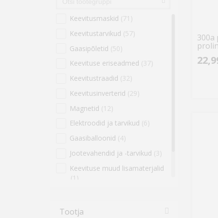
Keevitusmaskid
(71)
Keevitustarvikud
(57)
300a 
proli
Gaasipõletid
(50)
22,9
Keevituse eriseadmed
(37)
Keevitustraadid
(32)
Keevitusinverterid
(29)
Magnetid
(12)
Elektroodid ja tarvikud
(6)
Gaasiballoonid
(4)
Jootevahendid ja -tarvikud
(3)
Keevituse muud lisamaterjalid
(1)
Puurid
(1)
Tootja