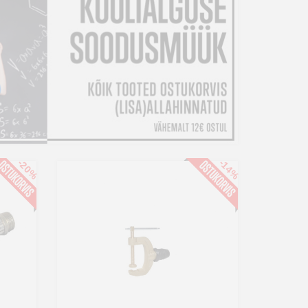
-20%
-14%