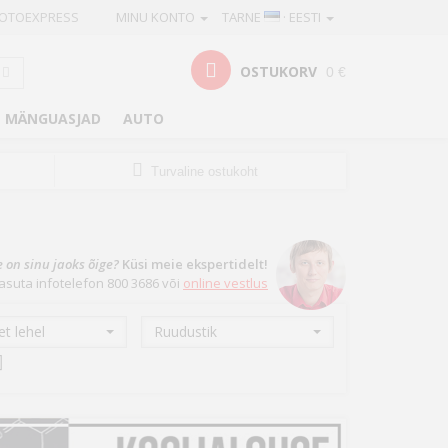
OTOEXPRESS
MINU KONTO
TARNE
· EESTI
OSTUKORV
0 €
MÄNGUASJAD
AUTO
Turvaline ostukoht
e on sinu jaoks õige?
Küsi meie ekspertidelt!
asuta infotelefon 800 3686 või
online vestlus
t lehel
Ruudustik