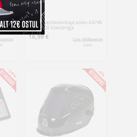
e
Amio plastikeevitaja amio-04745
koos 200 klambriga
16,99 €
dlusesse
Lisa võrdlusesse
os
Laos
-16%
-4%