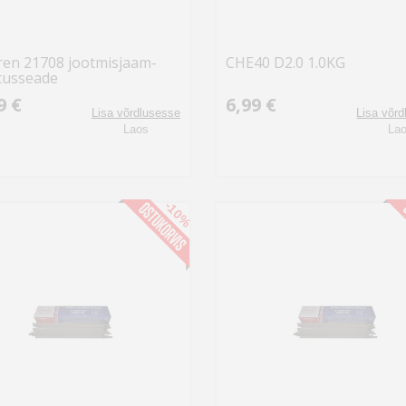
ren 21708 jootmisjaam-
CHE40 D2.0 1.0KG
tusseade
9 €
6,99 €
Lisa võrdlusesse
Lisa võr
Laos
La
-10%