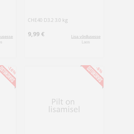
CHE40 D3.2 3.0 kg
9,99 €
dlusesse
Lisa võrdlusesse
os
Laos
-16%
-5%