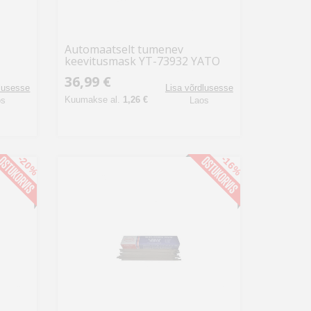
Automaatselt tumenev
keevitusmask YT-73932 YATO
36,99 €
dlusesse
Lisa võrdlusesse
Kuumakse al.
1,26 €
os
Laos
-20%
-16%