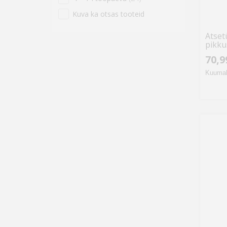
Coleman
(1)
Kuva ka otsas tooteid
Deget
(1)
Faster Tools
(1)
Atset
pikku
Filtech
(1)
70,9
Gedore
(1)
Kuumak
Ideal
(1)
Inline
(1)
KS Tools
(1)
Laser Tools
(1)
Lincoln Electric
(1)
Määramata
(1)
Specialist+
(1)
Weldline
(1)
iFixit
(1)