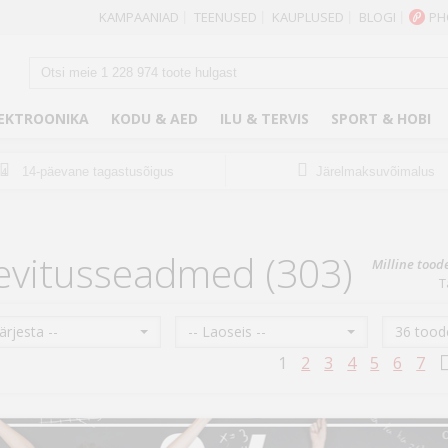
KAMPAANIAD
TEENUSED
KAUPLUSED
BLOGI
PH
|
|
|
|
EKTROONIKA
KODU & AED
ILU & TERVIS
SPORT & HOBI
14-päevane tagastusõigus
Järelmaksuvõimalus
14
evitusseadmed (303)
Milline tood
T
Järjesta --
-- Laoseis --
36 toode
1
2
3
4
5
6
7