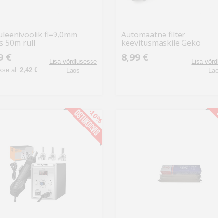
üleenivoolik fi=9,0mm
Automaatne filter
s 50m rull
keevitusmaskile Geko
9 €
8,99 €
Lisa võrdlusesse
Lisa võr
se al.
2,42 €
Laos
La
-10%