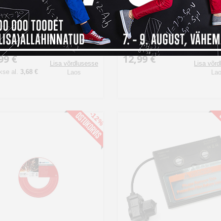
LS kaarkeevituse tarvik
Adapter propaanipõletitel
503BL
2502, 2503
99 €
12,99 €
Lisa võrdlusesse
Lisa võr
se al.
3,68 €
Laos
La
-12%