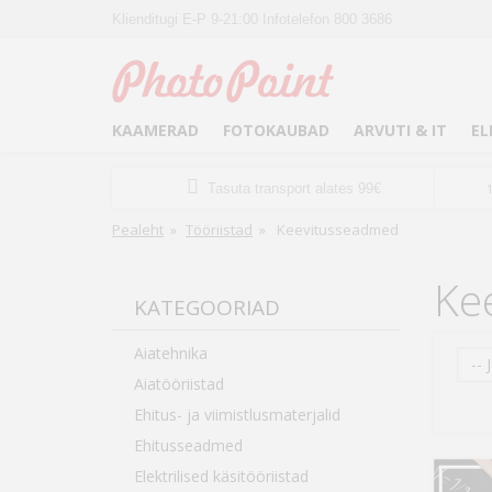
Klienditugi E-P 9-21:00 Infotelefon 800 3686
KAAMERAD
FOTOKAUBAD
ARVUTI & IT
EL
Tasuta transport alates 99€
Pealeht
»
Tööriistad
»
Keevitusseadmed
Ke
KATEGOORIAD
Aiatehnika
-- 
Aiatööriistad
Ehitus- ja viimistlusmaterjalid
Ehitusseadmed
Elektrilised käsitööriistad