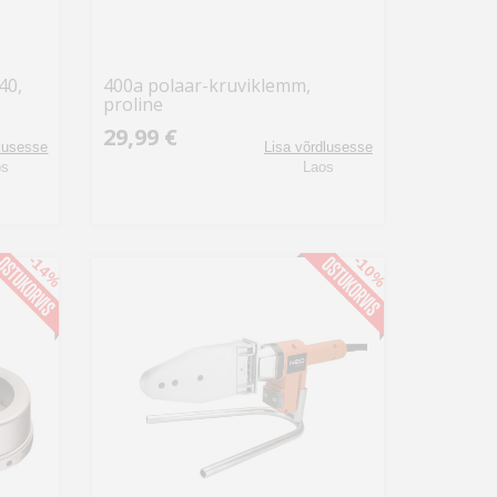
40,
400a polaar-kruviklemm,
proline
29,99 €
dlusesse
Lisa võrdlusesse
os
Laos
-14%
-10%