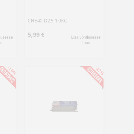
CHE40 D2.5 1.0KG
5,99 €
dlusesse
Lisa võrdlusesse
os
Laos
-16%
-12%