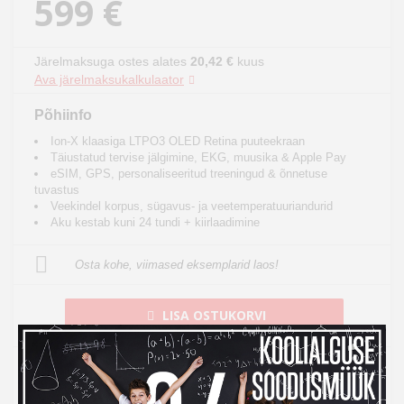
599 €
Järelmaksuga ostes alates
20,42 €
kuus
Ava järelmaksukalkulaator
Põhiinfo
Ion-X klaasiga LTPO3 OLED Retina puuteekraan
Täiustatud tervise jälgimine, EKG, muusika & Apple Pay
eSIM, GPS, personaliseeritud treeningud & õnnetuse
tuvastus
Veekindel korpus, sügavus- ja veetemperatuuriandurid
Aku kestab kuni 24 tundi + kiirlaadimine
Osta kohe, viimased eksemplarid laos!
LISA OSTUKORVI
Toode on laos, tarneaeg 1-3 tööpäeva
See toode tuuakse sulle tasuta koju kätte