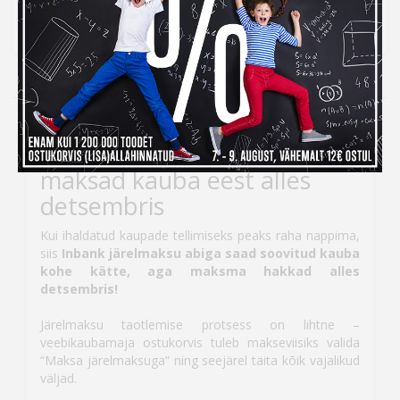
14 päeva tagastusõigus internetist ostmisel
14
Kampaania
Inbank järelmaksuga ostes
maksad kauba eest alles
detsembris
Kui ihaldatud kaupade tellimiseks peaks raha nappima,
siis
Inbank järelmaksu abiga saad soovitud kauba
kohe kätte, aga maksma hakkad alles
detsembris!
Järelmaksu taotlemise protsess on lihtne –
veebikaubamaja ostukorvis tuleb makseviisiks valida
“Maksa järelmaksuga” ning seejärel täita kõik vajalikud
väljad.