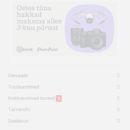
Ülevaade
Tooteandmed
Kokkusobivad tooted
6
Tarneinfo
Saadavus