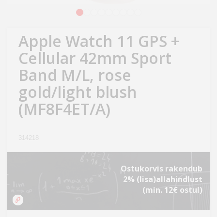
Kodu
1
2
3
4
5
6
7
8
9
&
aed
Apple Watch 11 GPS +
Cellular 42mm Sport
Ilu
Band M/L, rose
&
tervis
gold/light blush
(MF8F4ET/A)
Sport
&
hobi
314218
Mänguasjad
Ostukorvis rakendub
2% (lisa)allahindlust
Auto
(min. 12€ ostul)