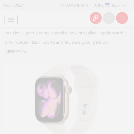
MINU KONTO
TARNE
· EESTI
KAUPLUSED
Avaleht
Info
Pealeht
»
Sport & hobi
»
Spordikellad
»
Nutikellad
»
Apple Watch 11
GPS + Cellular 42mm Sport Band M/L, rose gold/light blush
Teenused
(MF8F4ET/A)
Kaamerad
Fotokaubad
Arvuti
&
IT
Elektroonika