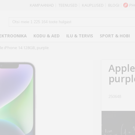
KAMPAANIAD
TEENUSED
KAUPLUSED
BLOGI
PH
|
|
|
|
EKTROONIKA
KODU & AED
ILU & TERVIS
SPORT & HOBI
le iPhone 14 128GB, purple
Apple
purpl
250648