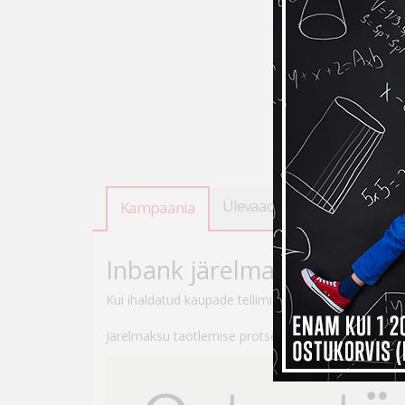
Ülevaade
Tooteandmed
Kampaania
Inbank järelmaksuga ostes
Kui ihaldatud kaupade tellimiseks peaks raha nappi
Järelmaksu taotlemise protsess on lihtne – veebikau