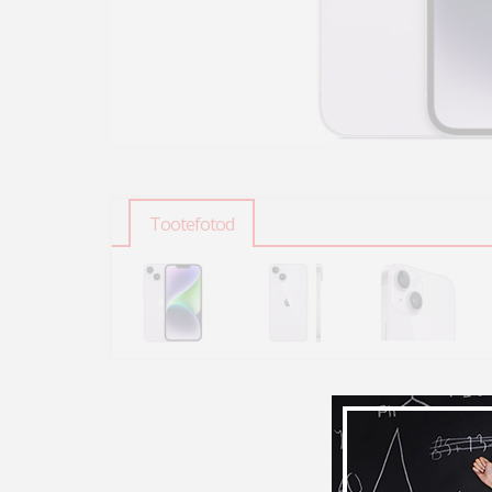
Tootefotod