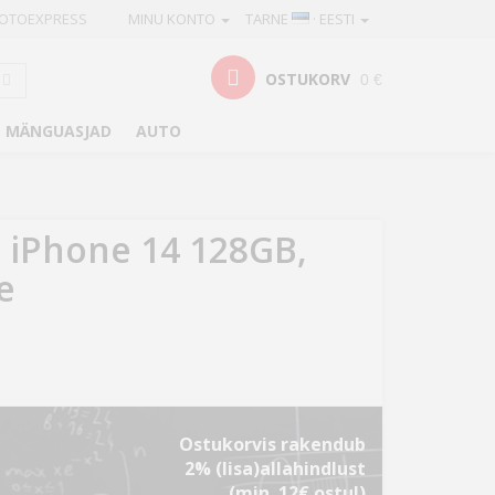
OTOEXPRESS
MINU KONTO
TARNE
· EESTI
OSTUKORV
0 €
MÄNGUASJAD
AUTO
 iPhone 14 128GB,
e
Ostukorvis rakendub
2% (lisa)allahindlust
(min. 12€ ostul)