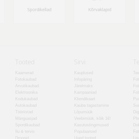
Spordikellad
Kõrvaklapid
Tooted
Sirvi
T
Kaamerad
Kauplused
Tee
Fotokaubad
Infopäring
Fo
Arvutikaubad
Järelmaks
Fot
Elektroonika
Kampaaniad
Fot
Kodukaubad
Kliendikaart
Pus
Autokaubad
Kauba tagastamine
Suu
Tööriistad
Lõpumüük
Dig
Mänguasjad
Veebimüük, kõik 1€!
Ph
Spordikaubad
Kasutustingimused
Do
Ilu & tervis
Populaarsed
Fot
Droonid
Uued tooted
Lis