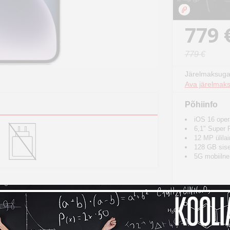
779 
779 €
Järelmaksuga
Ava järelmaks
Põhiinfo
iOS 16 oper
6,1" Super
12 MP ülilai
128 GB sis
5G mobiilne 
Osta ko