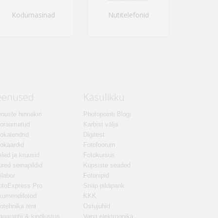
Kodumasinad
Nutitelefonid
eenused
Kasulikku
nuste hinnakiri
Photopointi Blogi
toraamatud
Karbist välja
okalendrid
Digitest
okaardid
Fotofoorum
led ja kruusid
Fotokursus
red seinapildid
Küpsiste seaded
ilabor
Fotonipid
otoExpress Pro
Snäp pildipank
kumendifotod
KKK
otehnika rent
Ostujuhid
agarantii & kindlustus
Vana elektroonika