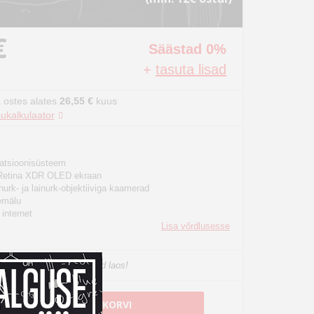
€
Säästad 0%
+
tasuta lisad
 ostes alates
26,55 €
kuus
ukalkulaator
atsioonisüsteem
 Retina XDR OLED ekraan
nurk- ja lainurk-objektiiviga kaamerad
emälu
internet
Lisa võrdlusesse
he, viimased eksemplarid laos!
LISA OSTUKORVI