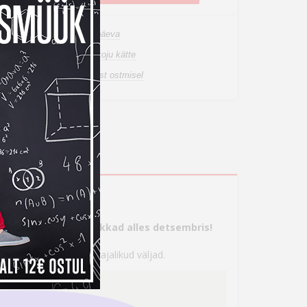
n laos, tarneaeg 1-3 tööpäeva
de tuuakse sulle tasuta koju kätte
a tagastusõigus internetist ostmisel
s
tte, aga maksma hakkad alles detsembris!
 seejärel täita kõik vajalikud väljad.