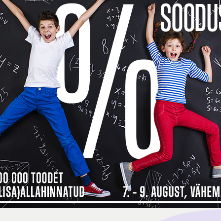
Toode o
See too
14 päev
14
Kokkusobivad tooted
Tarneinfo
Saadavus
6
 maksad kauba eest alles detsembri
ma, siis
Inbank järelmaksu abiga saad soovitud kauba kohe kä
bamaja ostukorvis tuleb makseviisiks valida “Maksa järelmaksuga” ning