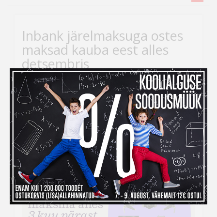
Inbank järelmaksuga ostes
maksad kauba eest alles
detsembris
Kui ihaldatud kaupade tellimiseks peaks raha nappima,
siis
Inbank järelmaksu abiga saad soovitud kauba
kohe kätte, aga maksma hakkad alles
detsembris!
Järelmaksu taotlemise protsess on lihtne –
veebikaubamaja ostukorvis tuleb makseviisiks valida
“Maksa järelmaksuga” ning seejärel täita kõik vajalikud
väljad.