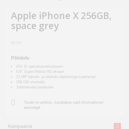
Kodu
&
Apple iPhone X 256GB,
aed
space grey
Ilu
&
88768
tervis
Põhiinfo
Sport
iOS 11 operatsioonisüsteem
&
5,8" Super Retina HD ekraan
12 MP lainurk- ja telefoto-objektiiviga kaamerad
hobi
256 GB sisemälu
Juhtmevaba laadimine
Mänguasjad
Toode on arhiivis, kuvatakse vaid informatiivsel
eesmärgil.
Auto
Kampaania