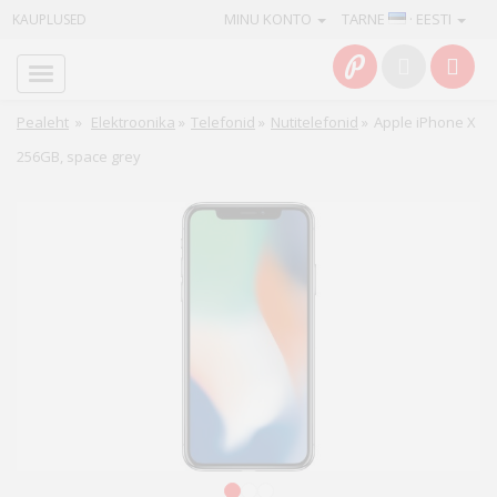
MINU KONTO
TARNE
· EESTI
KAUPLUSED
Avaleht
Info
Pealeht
»
Elektroonika
»
Telefonid
»
Nutitelefonid
»
Apple iPhone X
256GB, space grey
Teenused
Kaamerad
Fotokaubad
Arvuti
&
IT
Elektroonika
1
2
3