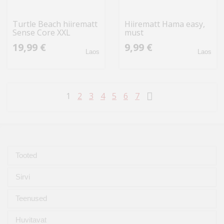
Turtle Beach hiirematt
Hiirematt Hama easy,
Sense Core XXL
must
19,99 €
9,99 €
Laos
Laos
1
2
3
4
5
6
7
Tooted
Sirvi
Teenused
Huvitavat