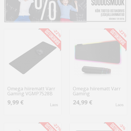
Kodu
&
aed
-22%
-22%
Ilu
&
tervis
Sport
&
hobi
Omega hiirematt Varr
Omega hiirematt Varr
Gaming VGMP7528B
Gaming
Mänguasjad
VGMP9040RGB
9,99 €
24,99 €
Laos
Laos
Auto
-22%
-3%