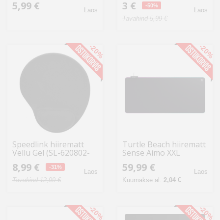
5,99 €
3 €
-50%
Laos
Laos
Tavahind 5,99 €
-20%
-20%
Speedlink hiirematt
Turtle Beach hiirematt
Vellu Gel (SL-620802-
Sense Aimo XXL
BK)
8,99 €
59,99 €
-31%
Laos
Laos
Tavahind 12,99 €
Kuumakse al.
2,04 €
-20%
-20%