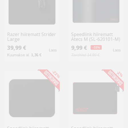
Razer hiirematt Strider
Speedlink hiirematt
Large
Atecs M (SL-620101-M)
39,99 €
9,99 €
-33%
Laos
Laos
Kuumakse al.
1,36 €
Tavahind 14,99 €
-22%
-2%