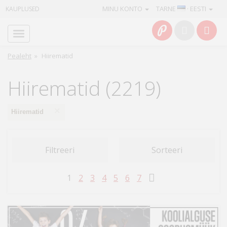
MINU KONTO
TARNE
· EESTI
KAUPLUSED
Avaleht
Info
Pealeht
»
Hiirematid
Teenused
Hiirematid (2219)
Kaamerad
×
Hiirematid
Fotokaubad
Filtreeri
Sorteeri
Arvuti
&
1
2
3
4
5
6
7
IT
Elektroonika