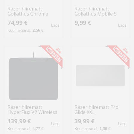
Razer hiirematt
Razer hiirematt
Goliathus Chroma
Goliathus Mobile S
Extended
74,99 €
9,99 €
Laos
Laos
Kuumakse al.
2,56 €
-3%
-3%
Razer hiirematt
Razer hiirematt Pro
HyperFlux V2 Wireless
Glide XXL
Charging System Hard
139,99 €
39,99 €
Edition
Laos
Laos
Kuumakse al.
4,77 €
Kuumakse al.
1,36 €