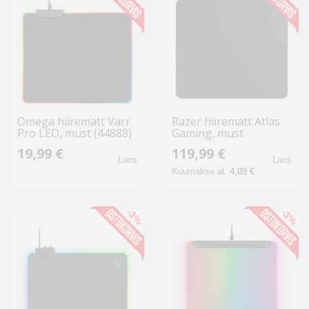
Omega hiirematt Varr
Razer hiirematt Atlas
Pro LED, must (44888)
Gaming, must
19,99 €
119,99 €
Laos
Laos
Kuumakse al.
4,09 €
-3%
-3%