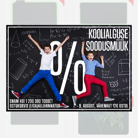
Razer hiirematt
Razer hiirematt
Goliathus Chroma
Goliathus Chroma 3XL
49,99 €
119,99 €
Laos
Laos
Kuumakse al.
1,70 €
Kuumakse al.
4,09 €
-3%
-3%