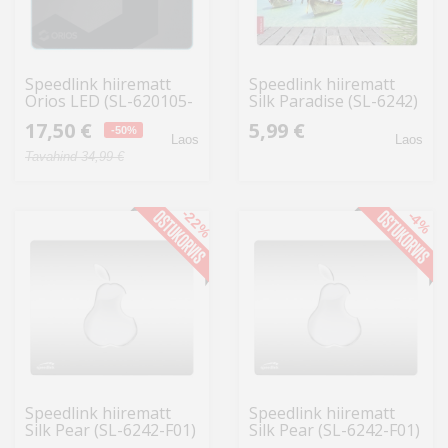
Speedlink hiirematt
Speedlink hiirematt
Orios LED (SL-620105-
Silk Paradise (SL-6242)
BK) (avatud pakend)
17,50 €
5,99 €
-50%
Laos
Laos
Tavahind 34,99 €
-22%
-4%
Speedlink hiirematt
Speedlink hiirematt
Silk Pear (SL-6242-F01)
Silk Pear (SL-6242-F01)
(avatud pakend)