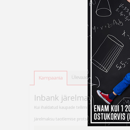
Ülevaade
Tooteandmed
Kampaania
Inbank järelmaksuga ostes
Kui ihaldatud kaupade tellimiseks peaks raha nappi
Järelmaksu taotlemise protsess on lihtne – veebikau