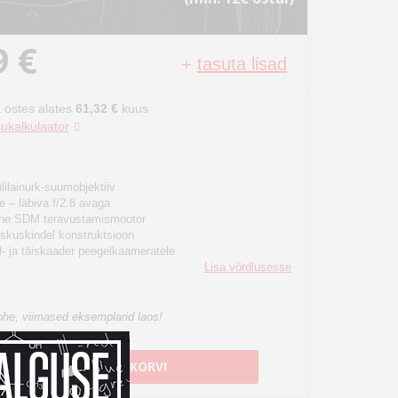
9 €
+
tasuta lisad
 ostes alates
61,32 €
kuus
ukalkulaator
ilainurk-suumobjektiiv
e – läbiva f/2.8 avaga
ikne SDM teravustamismootor
iskuskindel konstruktsioon
l- ja täiskaader peegelkaameratele
Lisa võrdlusesse
he, viimased eksemplarid laos!
LISA OSTUKORVI