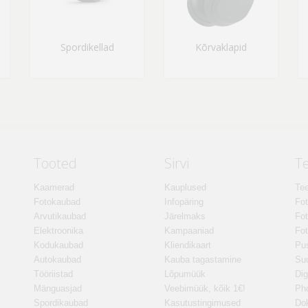
Spordikellad
Kõrvaklapid
Tooted
Sirvi
T
Kaamerad
Kauplused
Tee
Fotokaubad
Infopäring
Fo
Arvutikaubad
Järelmaks
Fot
Elektroonika
Kampaaniad
Fot
Kodukaubad
Kliendikaart
Pus
Autokaubad
Kauba tagastamine
Suu
Tööriistad
Lõpumüük
Dig
Mänguasjad
Veebimüük, kõik 1€!
Ph
Spordikaubad
Kasutustingimused
Do