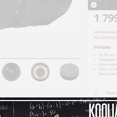
1 79
Järelmaksuga
Ava järelmaks
Põhiinfo
15–30 mm ül
Valgusjõulin
Kiire ja va
Tolmu- ja ni
Pentaxi poo
Osta ko