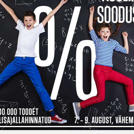
Toode o
See too
14 päev
14
Küsi v
Toodet 
Kokkusobivad tooted
Sooduskomplektid
Tarn
1
1
 maksad kauba eest alles detsembri
ma, siis
Inbank järelmaksu abiga saad soovitud kauba kohe kä
bamaja ostukorvis tuleb makseviisiks valida “Maksa järelmaksuga” ning