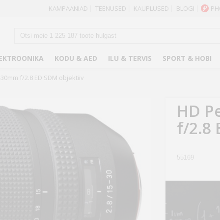
KAMPAANIAD
TEENUSED
KAUPLUSED
BLOGI
PH
|
|
|
|
EKTROONIKA
KODU & AED
ILU & TERVIS
SPORT & HOBI
30mm f/2.8 ED SDM objektiiv
HD P
f/2.8
55169