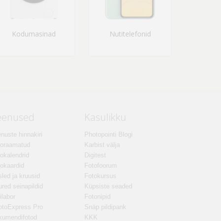
Kodumasinad
Nutitelefonid
eenused
Kasulikku
nuste hinnakiri
Photopointi Blogi
toraamatud
Karbist välja
okalendrid
Digitest
okaardid
Fotofoorum
led ja kruusid
Fotokursus
red seinapildid
Küpsiste seaded
ilabor
Fotonipid
otoExpress Pro
Snäp pildipank
kumendifotod
KKK