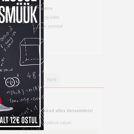
n laos, tarneaeg 1-3 tööpäeva
de tuuakse sulle tasuta koju kätte
a tagastusõigus internetist ostmisel
ahetuspakkumist
on võimalik rentida
einfo
Saadavus
Rent
s
tte, aga maksma hakkad alles detsembris!
 seejärel täita kõik vajalikud väljad.